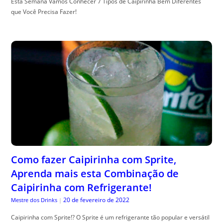
Esta Semana Vamos Conhecer 7 Tipos de Caipirinha Bem Diferentes
que Você Precisa Fazer!
Como fazer Caipirinha com Sprite,
Aprenda mais esta Combinação de
Caipirinha com Refrigerante!
20 de fevereiro de 2022
Mestre dos Drinks
|
Caipirinha com Sprite!? O Sprite é um refrigerante tão popular e versátil