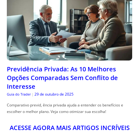
Previdência Privada: As 10 Melhores
Opções Comparadas Sem Conflito de
Interesse
29 de outubro de 2025
Guia do Trader
|
Comparativo previd, ência privada ajuda a entender os benefícios e
escolher o melhor plano. Veja como otimizar sua escolha!
ACESSE AGORA MAIS ARTIGOS INCRÍVEIS