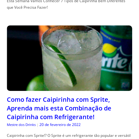
Esta Semana Vamos Conhecer 7 Tipos de Caipirinha Bem Diferentes
que Você Precisa Fazer!
Como fazer Caipirinha com Sprite,
Aprenda mais esta Combinação de
Caipirinha com Refrigerante!
20 de fevereiro de 2022
Mestre dos Drinks
|
Caipirinha com Sprite!? O Sprite é um refrigerante tão popular e versátil