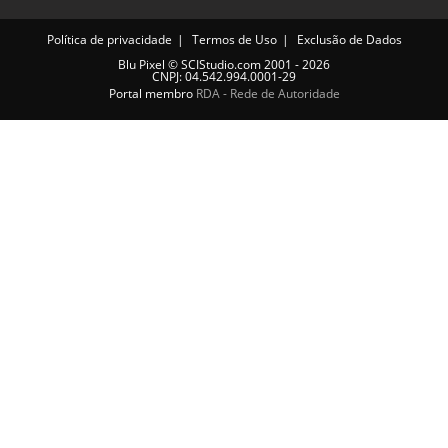
Política de privacidade
Termos de Uso
Exclusão de Dados
Blu Pixel
©
SCIStudio.com
2001 - 2026
CNPJ: 04.542.994.0001-29
Portal membro
RDA - Rede de Autoridade