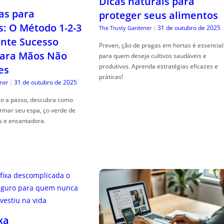
Dicas naturais para
as para
proteger seus alimentos
s: O Método 1-2-3
31 de outubro de 2025
The Trusty Gardener
|
nte Sucesso
Preven, ção de pragas em hortas é essencial
ara Mãos Não
para quem deseja cultivos saudáveis e
produtivos. Aprenda estratégias eficazes e
es
práticas!
31 de outubro de 2025
ner
|
so a passo, descubra como
ormar seu espa, ço verde de
s e encantadora.
xa