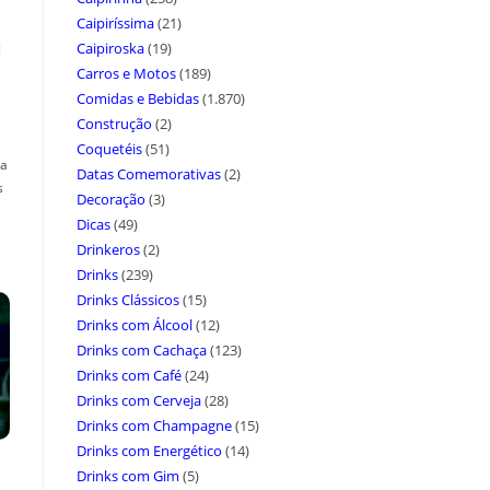
Caipiríssima
(21)
a
Caipiroska
(19)
Carros e Motos
(189)
Comidas e Bebidas
(1.870)
Construção
(2)
Coquetéis
(51)
ça
Datas Comemorativas
(2)
s
Decoração
(3)
Dicas
(49)
Drinkeros
(2)
Drinks
(239)
Drinks Clássicos
(15)
Drinks com Álcool
(12)
Drinks com Cachaça
(123)
Drinks com Café
(24)
Drinks com Cerveja
(28)
Drinks com Champagne
(15)
Drinks com Energético
(14)
Drinks com Gim
(5)