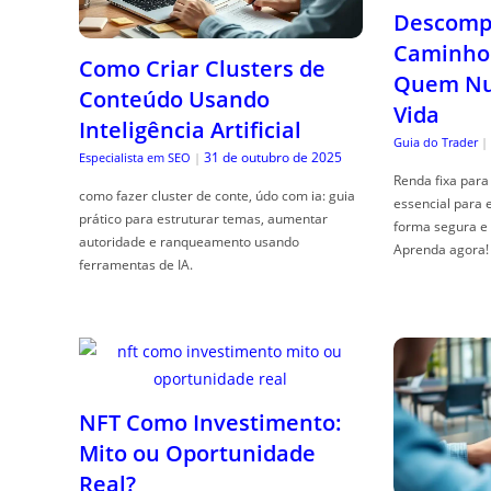
Descompl
Caminho 
Como Criar Clusters de
Quem Nun
Conteúdo Usando
Vida
Inteligência Artificial
Guia do Trader
|
31 de outubro de 2025
Especialista em SEO
|
Renda fixa para 
como fazer cluster de conte, údo com ia: guia
essencial para 
prático para estruturar temas, aumentar
forma segura e 
autoridade e ranqueamento usando
Aprenda agora!
ferramentas de IA.
NFT Como Investimento:
Mito ou Oportunidade
Real?