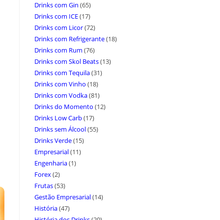
Drinks com Gin
(65)
Drinks com ICE
(17)
Drinks com Licor
(72)
Drinks com Refrigerante
(18)
Drinks com Rum
(76)
Drinks com Skol Beats
(13)
Drinks com Tequila
(31)
Drinks com Vinho
(18)
Drinks com Vodka
(81)
Drinks do Momento
(12)
Drinks Low Carb
(17)
Drinks sem Álcool
(55)
Drinks Verde
(15)
Empresarial
(11)
Engenharia
(1)
Forex
(2)
Frutas
(53)
Gestão Empresarial
(14)
História
(47)
História dos Drinks
(20)