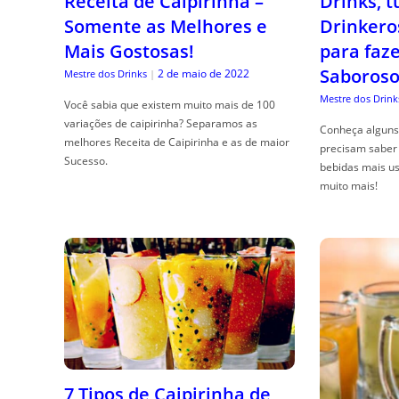
Receita de Caipirinha –
Drinks, 
Somente as Melhores e
Drinkero
Mais Gostosas!
para faz
Saboroso
2 de maio de 2022
Mestre dos Drinks
|
Mestre dos Drink
Você sabia que existem muito mais de 100
variações de caipirinha? Separamos as
Conheça alguns 
melhores Receita de Caipirinha e as de maior
precisam saber 
Sucesso.
bebidas mais us
muito mais!
7 Tipos de Caipirinha de