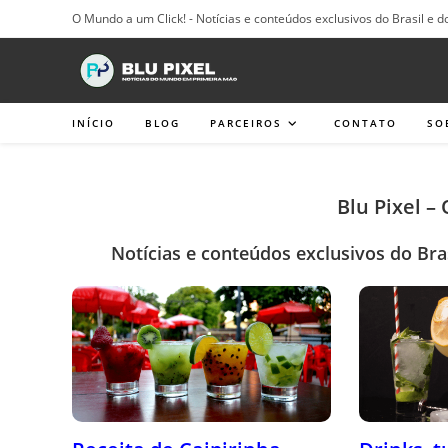
Ir
O Mundo a um Click! - Notícias e conteúdos exclusivos do Brasil e d
para
o
conteúdo
INÍCIO
BLOG
PARCEIROS
CONTATO
SO
Blu Pixel –
Notícias e conteúdos exclusivos do Bra