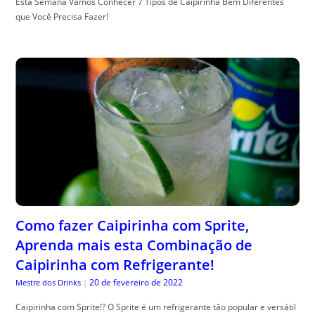
Esta Semana Vamos Conhecer 7 Tipos de Caipirinha Bem Diferentes
que Você Precisa Fazer!
Como fazer Caipirinha com Sprite,
Aprenda mais esta Combinação de
Caipirinha com Refrigerante!
20 de fevereiro de 2022
Mestre dos Drinks
|
Caipirinha com Sprite!? O Sprite é um refrigerante tão popular e versátil