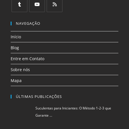
em
em
em
em
em
em
uma
uma
uma
uma
uma
uma
Abre
Abre
Abre
nova
nova
nova
nova
nova
nova
em
em
em
NAVEGAÇÃO
aba
aba
aba
aba
aba
aba
uma
uma
uma
Início
nova
nova
nova
aba
aba
aba
Blog
Entre em Contato
Sobre nós
Mapa
ÚLTIMAS PUBLICAÇÕES
Suculentas para Iniciantes: O Método 1-2-3 que
Garante …