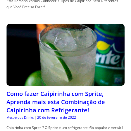
Esta Semana Vamos Conhecer 7 Tipos de Caipirinha Bem Diferentes
que Você Precisa Fazer!
Como fazer Caipirinha com Sprite,
Aprenda mais esta Combinação de
Caipirinha com Refrigerante!
20 de fevereiro de 2022
Mestre dos Drinks
|
Caipirinha com Sprite!? O Sprite é um refrigerante tão popular e versátil