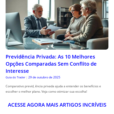
Previdência Privada: As 10 Melhores
Opções Comparadas Sem Conflito de
Interesse
29 de outubro de 2025
Guia do Trader
|
Comparativo previd, ência privada ajuda a entender os benefícios e
escolher o melhor plano. Veja como otimizar sua escolha!
ACESSE AGORA MAIS ARTIGOS INCRÍVEIS