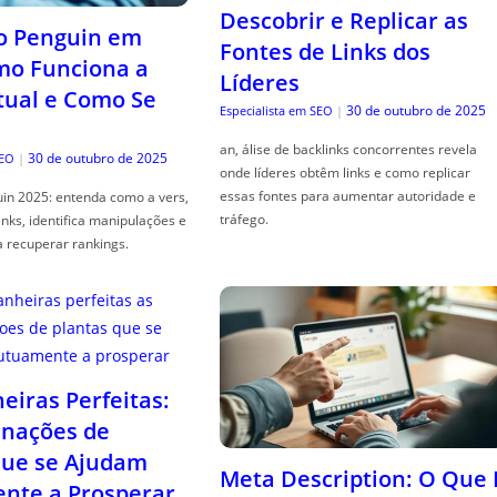
Descobrir e Replicar as
o Penguin em
Fontes de Links dos
mo Funciona a
Líderes
tual e Como Se
30 de outubro de 2025
Especialista em SEO
|
an, álise de backlinks concorrentes revela
30 de outubro de 2025
SEO
|
onde líderes obtêm links e como replicar
essas fontes para aumentar autoridade e
in 2025: entenda como a vers,
tráfego.
links, identifica manipulações e
a recuperar rankings.
iras Perfeitas:
nações de
que se Ajudam
Meta Description: O Que 
nte a Prosperar