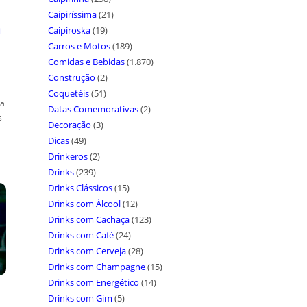
Caipiríssima
(21)
a
Caipiroska
(19)
Carros e Motos
(189)
Comidas e Bebidas
(1.870)
Construção
(2)
Coquetéis
(51)
ça
Datas Comemorativas
(2)
s
Decoração
(3)
Dicas
(49)
Drinkeros
(2)
Drinks
(239)
Drinks Clássicos
(15)
Drinks com Álcool
(12)
Drinks com Cachaça
(123)
Drinks com Café
(24)
Drinks com Cerveja
(28)
Drinks com Champagne
(15)
Drinks com Energético
(14)
Drinks com Gim
(5)