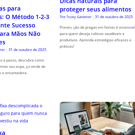
Dicas naturais para
as para
proteger seus alimentos
s: O Método 1-2-3
31 de outubro de 2025
The Trusty Gardener
|
nte Sucesso
Preven, ção de pragas em hortas é essencial
ara Mãos Não
para quem deseja cultivos saudáveis e
produtivos. Aprenda estratégias eficazes e
es
práticas!
31 de outubro de 2025
ner
|
so a passo, descubra como
ormar seu espa, ço verde de
s e encantadora.
xa