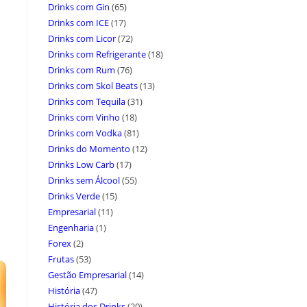
Drinks com Gin
(65)
Drinks com ICE
(17)
Drinks com Licor
(72)
Drinks com Refrigerante
(18)
Drinks com Rum
(76)
Drinks com Skol Beats
(13)
Drinks com Tequila
(31)
Drinks com Vinho
(18)
Drinks com Vodka
(81)
Drinks do Momento
(12)
Drinks Low Carb
(17)
Drinks sem Álcool
(55)
Drinks Verde
(15)
Empresarial
(11)
Engenharia
(1)
Forex
(2)
Frutas
(53)
Gestão Empresarial
(14)
História
(47)
História dos Drinks
(20)