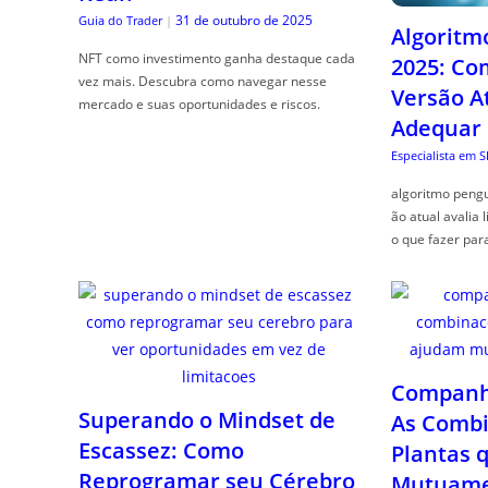
31 de outubro de 2025
Guia do Trader
|
Algoritm
NFT como investimento ganha destaque cada
2025: Co
vez mais. Descubra como navegar nesse
Versão A
mercado e suas oportunidades e riscos.
Adequar
Especialista em 
algoritmo pengu
ão atual avalia 
o que fazer par
Companhe
Superando o Mindset de
As Combi
Escassez: Como
Plantas 
Reprogramar seu Cérebro
Mutuame