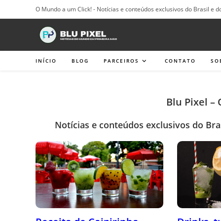
Ir
O Mundo a um Click! - Notícias e conteúdos exclusivos do Brasil e d
para
o
conteúdo
INÍCIO
BLOG
PARCEIROS
CONTATO
SO
Blu Pixel –
Notícias e conteúdos exclusivos do Bra