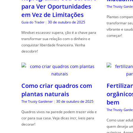
para Ver Oportunidades
The Trusty Garde
em Vez de Limitações
Plantas compan
30 de outubro de 2025
Guia do Trader
|
transformar se
vibrante e saud
Mindset escassez supera, ção é a chave para
começar!
transformar sua relação com o dinheiro e
conquistar liberdade financeira. Venha
descobrir!
Como criar quadros com
Fertiliza
plantas naturais
orgânico
bem
30 de outubro de 2025
The Trusty Gardener
|
The Trusty Garde
Quadros vivos na parede podem trazer vida e
cor para sua casa. Veja dicas incr, íveis para
Como usar adubo
decorar!
quem deseja um 
químicos. Apren