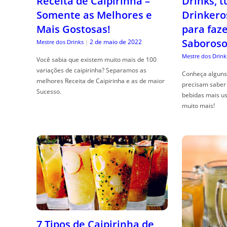
Receita de Caipirinha –
Drinks, 
Somente as Melhores e
Drinkero
Mais Gostosas!
para faz
Saboroso
2 de maio de 2022
Mestre dos Drinks
|
Mestre dos Drink
Você sabia que existem muito mais de 100
variações de caipirinha? Separamos as
Conheça alguns 
melhores Receita de Caipirinha e as de maior
precisam saber 
Sucesso.
bebidas mais us
muito mais!
7 Tipos de Caipirinha de