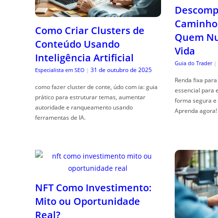
Descompl
Caminho 
Como Criar Clusters de
Quem Nun
Conteúdo Usando
Vida
Inteligência Artificial
Guia do Trader
|
31 de outubro de 2025
Especialista em SEO
|
Renda fixa para 
como fazer cluster de conte, údo com ia: guia
essencial para 
prático para estruturar temas, aumentar
forma segura e 
autoridade e ranqueamento usando
Aprenda agora!
ferramentas de IA.
NFT Como Investimento:
Mito ou Oportunidade
Real?