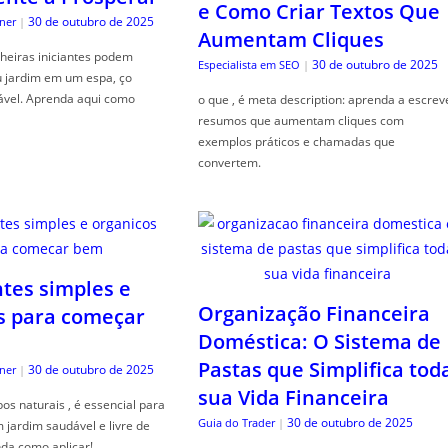
e Como Criar Textos Que
30 de outubro de 2025
ner
|
Aumentam Cliques
heiras iniciantes podem
30 de outubro de 2025
Especialista em SEO
|
u jardim em um espa, ço
ável. Aprenda aqui como
o que , é meta description: aprenda a escrev
resumos que aumentam cliques com
exemplos práticos e chamadas que
convertem.
ntes simples e
Organização Financeira
s para começar
Doméstica: O Sistema de
Pastas que Simplifica tod
30 de outubro de 2025
ner
|
sua Vida Financeira
s naturais , é essencial para
30 de outubro de 2025
Guia do Trader
|
jardim saudável e livre de
da como aplicar!