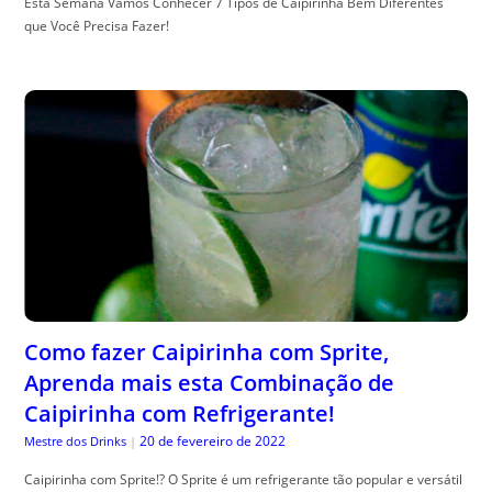
Esta Semana Vamos Conhecer 7 Tipos de Caipirinha Bem Diferentes
que Você Precisa Fazer!
Como fazer Caipirinha com Sprite,
Aprenda mais esta Combinação de
Caipirinha com Refrigerante!
20 de fevereiro de 2022
Mestre dos Drinks
|
Caipirinha com Sprite!? O Sprite é um refrigerante tão popular e versátil