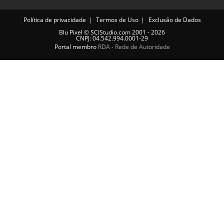
Política de privacidade
Termos de Uso
Exclusão de Dados
Blu Pixel
©
SCIStudio.com
2001 - 2026
CNPJ: 04.542.994.0001-29
Portal membro
RDA - Rede de Autoridade