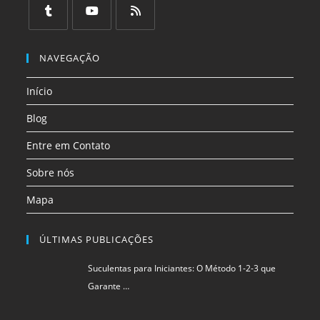
em
em
em
em
em
em
uma
uma
uma
uma
uma
uma
Abre
Abre
Abre
nova
nova
nova
nova
nova
nova
em
em
em
NAVEGAÇÃO
aba
aba
aba
aba
aba
aba
uma
uma
uma
Início
nova
nova
nova
aba
aba
aba
Blog
Entre em Contato
Sobre nós
Mapa
ÚLTIMAS PUBLICAÇÕES
Suculentas para Iniciantes: O Método 1-2-3 que
Garante …