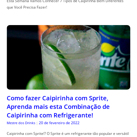
Esta Semana Vamos Conhecer 7 Tipos de Caipirinha Bem Diferentes
que Você Precisa Fazer!
Como fazer Caipirinha com Sprite,
Aprenda mais esta Combinação de
Caipirinha com Refrigerante!
20 de fevereiro de 2022
Mestre dos Drinks
|
Caipirinha com Sprite!? O Sprite é um refrigerante tão popular e versátil