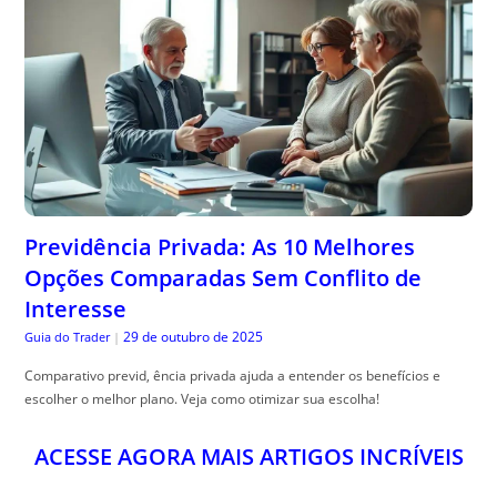
Previdência Privada: As 10 Melhores
Opções Comparadas Sem Conflito de
Interesse
29 de outubro de 2025
Guia do Trader
|
Comparativo previd, ência privada ajuda a entender os benefícios e
escolher o melhor plano. Veja como otimizar sua escolha!
ACESSE AGORA MAIS ARTIGOS INCRÍVEIS