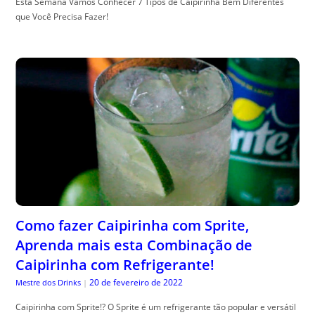
Esta Semana Vamos Conhecer 7 Tipos de Caipirinha Bem Diferentes
que Você Precisa Fazer!
Como fazer Caipirinha com Sprite,
Aprenda mais esta Combinação de
Caipirinha com Refrigerante!
20 de fevereiro de 2022
Mestre dos Drinks
|
Caipirinha com Sprite!? O Sprite é um refrigerante tão popular e versátil