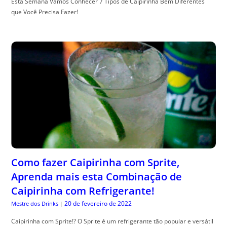
Esta Semana Vamos Conhecer 7 Tipos de Caipirinha Bem Diferentes
que Você Precisa Fazer!
Como fazer Caipirinha com Sprite,
Aprenda mais esta Combinação de
Caipirinha com Refrigerante!
20 de fevereiro de 2022
Mestre dos Drinks
|
Caipirinha com Sprite!? O Sprite é um refrigerante tão popular e versátil