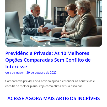
Previdência Privada: As 10 Melhores
Opções Comparadas Sem Conflito de
Interesse
29 de outubro de 2025
Guia do Trader
|
Comparativo previd, ência privada ajuda a entender os benefícios e
escolher o melhor plano. Veja como otimizar sua escolha!
ACESSE AGORA MAIS ARTIGOS INCRÍVEIS