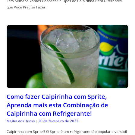
Esta Semana Vamos Conhecer 7 Tipos de Caipirinha Bem Diferentes
que Você Precisa Fazer!
Como fazer Caipirinha com Sprite,
Aprenda mais esta Combinação de
Caipirinha com Refrigerante!
20 de fevereiro de 2022
Mestre dos Drinks
|
Caipirinha com Sprite!? O Sprite é um refrigerante tão popular e versátil