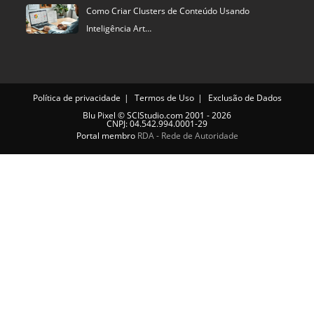
Como Criar Clusters de Conteúdo Usando
Inteligência Art…
Política de privacidade
Termos de Uso
Exclusão de Dados
Blu Pixel
©
SCIStudio.com
2001 - 2026
CNPJ: 04.542.994.0001-29
Portal membro
RDA - Rede de Autoridade