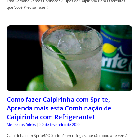
Esta Semana Vamos Conhecer 7 Tipos de Caipirinha Bem Diferentes
que Você Precisa Fazer!
Como fazer Caipirinha com Sprite,
Aprenda mais esta Combinação de
Caipirinha com Refrigerante!
20 de fevereiro de 2022
Mestre dos Drinks
|
Caipirinha com Sprite!? O Sprite é um refrigerante tão popular e versátil