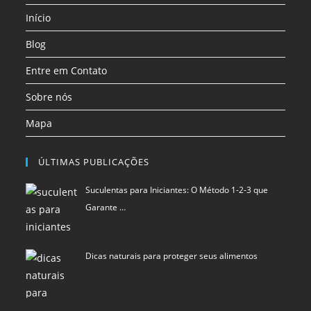
uma
uma
uma
Início
nova
nova
nova
aba
aba
aba
Blog
Entre em Contato
Sobre nós
Mapa
ÚLTIMAS PUBLICAÇÕES
Suculentas para Iniciantes: O Método 1-2-3 que
Garante …
Dicas naturais para proteger seus alimentos