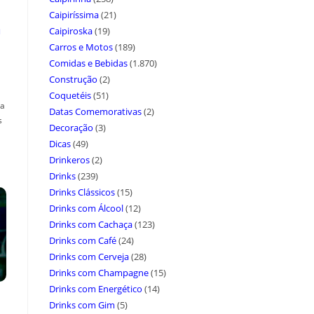
Caipiríssima
(21)
a
Caipiroska
(19)
Carros e Motos
(189)
Comidas e Bebidas
(1.870)
Construção
(2)
Coquetéis
(51)
ça
Datas Comemorativas
(2)
s
Decoração
(3)
Dicas
(49)
Drinkeros
(2)
Drinks
(239)
Drinks Clássicos
(15)
Drinks com Álcool
(12)
Drinks com Cachaça
(123)
Drinks com Café
(24)
Drinks com Cerveja
(28)
Drinks com Champagne
(15)
Drinks com Energético
(14)
Drinks com Gim
(5)