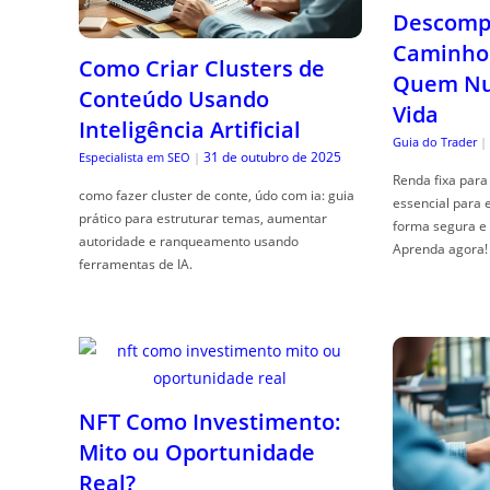
Descompl
Caminho 
Como Criar Clusters de
Quem Nun
Conteúdo Usando
Vida
Inteligência Artificial
Guia do Trader
|
31 de outubro de 2025
Especialista em SEO
|
Renda fixa para 
como fazer cluster de conte, údo com ia: guia
essencial para 
prático para estruturar temas, aumentar
forma segura e 
autoridade e ranqueamento usando
Aprenda agora!
ferramentas de IA.
NFT Como Investimento:
Mito ou Oportunidade
Real?