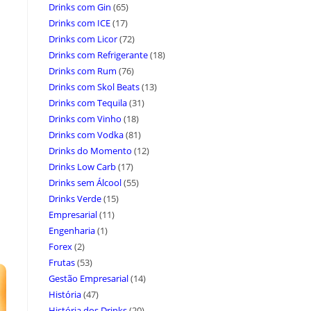
Drinks com Gin
(65)
Drinks com ICE
(17)
Drinks com Licor
(72)
Drinks com Refrigerante
(18)
Drinks com Rum
(76)
Drinks com Skol Beats
(13)
Drinks com Tequila
(31)
Drinks com Vinho
(18)
Drinks com Vodka
(81)
Drinks do Momento
(12)
Drinks Low Carb
(17)
Drinks sem Álcool
(55)
Drinks Verde
(15)
Empresarial
(11)
Engenharia
(1)
Forex
(2)
Frutas
(53)
Gestão Empresarial
(14)
História
(47)
História dos Drinks
(20)