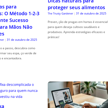
Dicas naturais para
as para
proteger seus alimentos
s: O Método 1-2-3
31 de outubro de 2025
The Trusty Gardener
|
nte Sucesso
Preven, ção de pragas em hortas é essencial
ara Mãos Não
para quem deseja cultivos saudáveis e
produtivos. Aprenda estratégias eficazes e
es
práticas!
31 de outubro de 2025
ner
|
so a passo, descubra como
ormar seu espa, ço verde de
s e encantadora.
xa