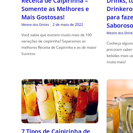
Receita de Caipirinha –
Drinks, 
Somente as Melhores e
Drinkero
Mais Gostosas!
para faz
Saboroso
2 de maio de 2022
Mestre dos Drinks
|
Mestre dos Drink
Você sabia que existem muito mais de 100
variações de caipirinha? Separamos as
Conheça alguns 
melhores Receita de Caipirinha e as de maior
precisam saber 
Sucesso.
bebidas mais us
muito mais!
7 Tipos de Caipirinha de