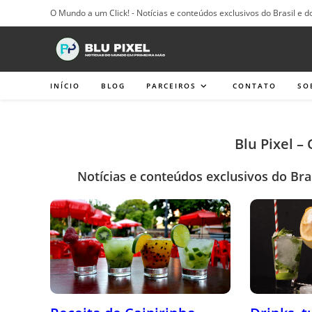
Ir
O Mundo a um Click! - Notícias e conteúdos exclusivos do Brasil e d
para
o
conteúdo
INÍCIO
BLOG
PARCEIROS
CONTATO
SO
Blu Pixel –
Notícias e conteúdos exclusivos do Bra