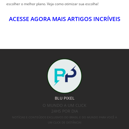
BLU PIXEL
O MUNDO A UM CLICK
24HS POR DIA
NOTÍCIAS E CONTEÚDOS EXCLUSIVOS DO BRASIL E DO MUNDO PARA VOCÊ A
UM CLICK DE DISTÂNCIA!
SIGA-NOS