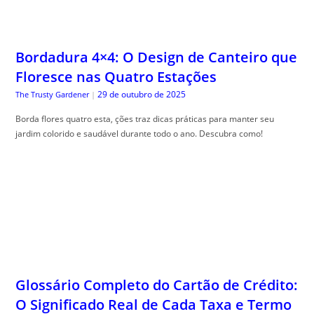
29 de outubro de 2025
The Trusty Gardener
|
Borda flores quatro esta, ções traz dicas práticas para manter seu
jardim colorido e saudável durante todo o ano. Descubra como!
Glossário Completo do Cartão de Crédito:
O Significado Real de Cada Taxa e Termo
do seu Contrato
29 de outubro de 2025
Guia do Trader
|
Gloss, ário cartão crédito completo é seu guia para desmistificar termos
financeiros e facilitar sua compreensão.