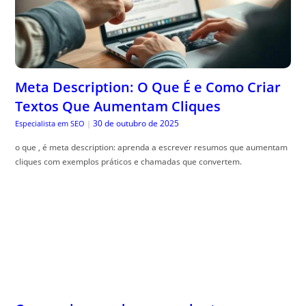
Meta Description: O Que É e Como Criar
Textos Que Aumentam Cliques
30 de outubro de 2025
Especialista em SEO
|
o que , é meta description: aprenda a escrever resumos que aumentam
cliques com exemplos práticos e chamadas que convertem.
Como criar quadros com plantas
naturais
30 de outubro de 2025
The Trusty Gardener
|
Quadros vivos na parede podem trazer vida e cor para sua casa. Veja
dicas incr, íveis para decorar!