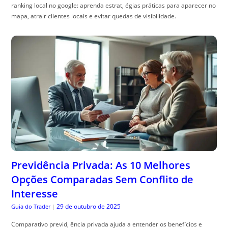
Previdência Privada: As 10 Melhores
Opções Comparadas Sem Conflito de
Interesse
29 de outubro de 2025
Guia do Trader
|
Comparativo previd, ência privada ajuda a entender os benefícios e
escolher o melhor plano. Veja como otimizar sua escolha!
ACESSE AGORA MAIS ARTIGOS INCRÍVEIS