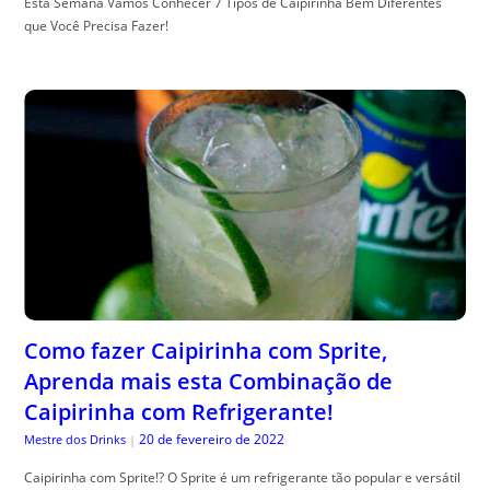
Esta Semana Vamos Conhecer 7 Tipos de Caipirinha Bem Diferentes
que Você Precisa Fazer!
Como fazer Caipirinha com Sprite,
Aprenda mais esta Combinação de
Caipirinha com Refrigerante!
20 de fevereiro de 2022
Mestre dos Drinks
|
Caipirinha com Sprite!? O Sprite é um refrigerante tão popular e versátil