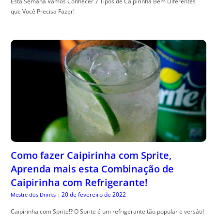
Esta Semana Vamos Conhecer 7 Tipos de Caipirinha Bem Diferentes
que Você Precisa Fazer!
Como fazer Caipirinha com Sprite,
Aprenda mais esta Combinação de
Caipirinha com Refrigerante!
20 de fevereiro de 2022
Mestre dos Drinks
|
Caipirinha com Sprite!? O Sprite é um refrigerante tão popular e versátil