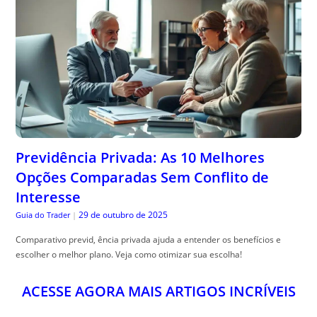
Previdência Privada: As 10 Melhores
Opções Comparadas Sem Conflito de
Interesse
29 de outubro de 2025
Guia do Trader
|
Comparativo previd, ência privada ajuda a entender os benefícios e
escolher o melhor plano. Veja como otimizar sua escolha!
ACESSE AGORA MAIS ARTIGOS INCRÍVEIS