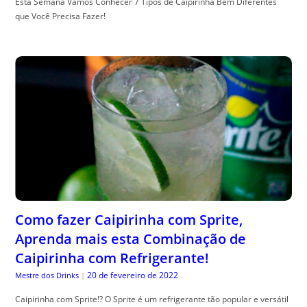
Esta Semana Vamos Conhecer 7 Tipos de Caipirinha Bem Diferentes
que Você Precisa Fazer!
Como fazer Caipirinha com Sprite,
Aprenda mais esta Combinação de
Caipirinha com Refrigerante!
20 de fevereiro de 2022
Mestre dos Drinks
|
Caipirinha com Sprite!? O Sprite é um refrigerante tão popular e versátil