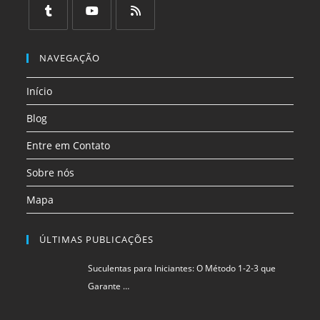
em
em
em
em
em
em
uma
uma
uma
uma
uma
uma
Abre
Abre
Abre
nova
nova
nova
nova
nova
nova
em
em
em
NAVEGAÇÃO
aba
aba
aba
aba
aba
aba
uma
uma
uma
Início
nova
nova
nova
aba
aba
aba
Blog
Entre em Contato
Sobre nós
Mapa
ÚLTIMAS PUBLICAÇÕES
Suculentas para Iniciantes: O Método 1-2-3 que
Garante …