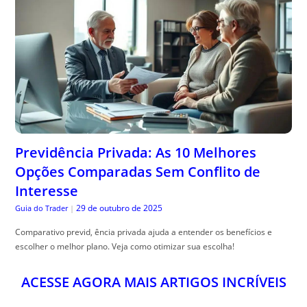
Previdência Privada: As 10 Melhores
Opções Comparadas Sem Conflito de
Interesse
29 de outubro de 2025
Guia do Trader
|
Comparativo previd, ência privada ajuda a entender os benefícios e
escolher o melhor plano. Veja como otimizar sua escolha!
ACESSE AGORA MAIS ARTIGOS INCRÍVEIS