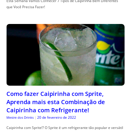
Esta Semana Vamos Conhecer 7 Tipos de Caipirinha Bem Diferentes
que Você Precisa Fazer!
Como fazer Caipirinha com Sprite,
Aprenda mais esta Combinação de
Caipirinha com Refrigerante!
20 de fevereiro de 2022
Mestre dos Drinks
|
Caipirinha com Sprite!? O Sprite é um refrigerante tão popular e versátil