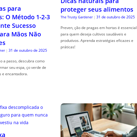
Dicas naturais para
as para
proteger seus alimentos
s: O Método 1-2-3
31 de outubro de 2025
The Trusty Gardener
|
nte Sucesso
Preven, ção de pragas em hortas é essencial
ara Mãos Não
para quem deseja cultivos saudáveis e
produtivos. Aprenda estratégias eficazes e
es
práticas!
31 de outubro de 2025
ner
|
so a passo, descubra como
ormar seu espa, ço verde de
s e encantadora.
xa