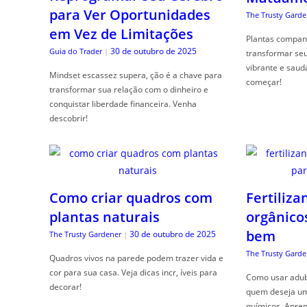
para Ver Oportunidades
The Trusty Garde
em Vez de Limitações
Plantas compan
30 de outubro de 2025
Guia do Trader
|
transformar se
vibrante e saud
Mindset escassez supera, ção é a chave para
começar!
transformar sua relação com o dinheiro e
conquistar liberdade financeira. Venha
descobrir!
Como criar quadros com
Fertiliza
plantas naturais
orgânico
bem
30 de outubro de 2025
The Trusty Gardener
|
The Trusty Garde
Quadros vivos na parede podem trazer vida e
cor para sua casa. Veja dicas incr, íveis para
Como usar adubo
decorar!
quem deseja um 
químicos. Apren