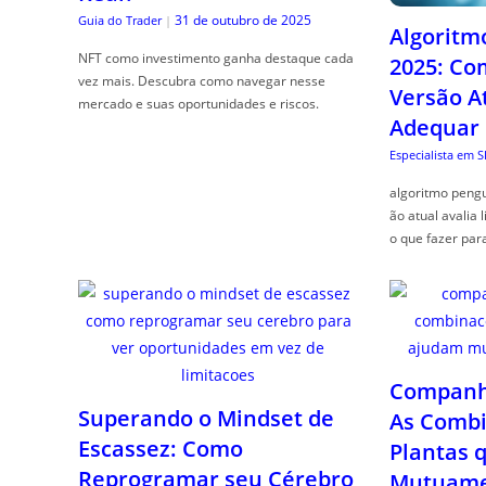
31 de outubro de 2025
Guia do Trader
|
Algoritm
NFT como investimento ganha destaque cada
2025: Co
vez mais. Descubra como navegar nesse
Versão A
mercado e suas oportunidades e riscos.
Adequar
Especialista em 
algoritmo pengu
ão atual avalia 
o que fazer par
Companhe
Superando o Mindset de
As Combi
Escassez: Como
Plantas 
Reprogramar seu Cérebro
Mutuame