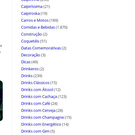
Caipiríssima
(21)
a
Caipiroska
(19)
Carros e Motos
(189)
Comidas e Bebidas
(1.870)
Construção
(2)
Coquetéis
(51)
ça
Datas Comemorativas
(2)
s
Decoração
(3)
Dicas
(49)
Drinkeros
(2)
Drinks
(239)
Drinks Clássicos
(15)
Drinks com Álcool
(12)
Drinks com Cachaça
(123)
Drinks com Café
(24)
Drinks com Cerveja
(28)
Drinks com Champagne
(15)
Drinks com Energético
(14)
Drinks com Gim
(5)