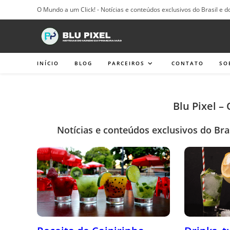
Ir
O Mundo a um Click! - Notícias e conteúdos exclusivos do Brasil e d
para
o
conteúdo
INÍCIO
BLOG
PARCEIROS
CONTATO
SO
Blu Pixel –
Notícias e conteúdos exclusivos do Bra