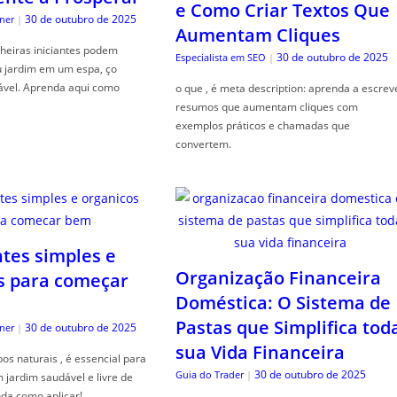
e Como Criar Textos Que
30 de outubro de 2025
ner
|
Aumentam Cliques
heiras iniciantes podem
30 de outubro de 2025
Especialista em SEO
|
u jardim em um espa, ço
ável. Aprenda aqui como
o que , é meta description: aprenda a escrev
resumos que aumentam cliques com
exemplos práticos e chamadas que
convertem.
ntes simples e
Organização Financeira
s para começar
Doméstica: O Sistema de
Pastas que Simplifica tod
30 de outubro de 2025
ner
|
sua Vida Financeira
s naturais , é essencial para
30 de outubro de 2025
Guia do Trader
|
jardim saudável e livre de
da como aplicar!