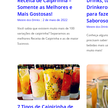
Receita de Caipirinha –
Drinks, 
Somente as Melhores e
Drinkero
Mais Gostosas!
para faz
Saboroso
2 de maio de 2022
Mestre dos Drinks
|
Mestre dos Drink
Você sabia que existem muito mais de 100
variações de caipirinha? Separamos as
Conheça alguns 
melhores Receita de Caipirinha e as de maior
precisam saber 
Sucesso.
bebidas mais us
muito mais!
7 Tipos de Caipirinha de