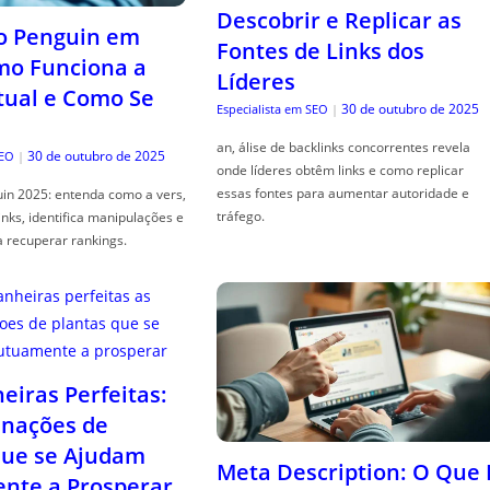
Descobrir e Replicar as
o Penguin em
Fontes de Links dos
mo Funciona a
Líderes
tual e Como Se
30 de outubro de 2025
Especialista em SEO
|
an, álise de backlinks concorrentes revela
30 de outubro de 2025
SEO
|
onde líderes obtêm links e como replicar
essas fontes para aumentar autoridade e
in 2025: entenda como a vers,
tráfego.
links, identifica manipulações e
a recuperar rankings.
iras Perfeitas:
nações de
que se Ajudam
Meta Description: O Que 
nte a Prosperar