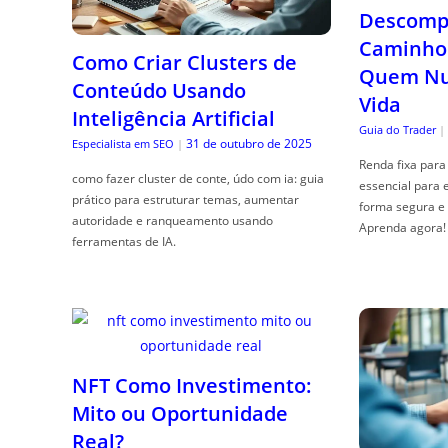
Descompl
Caminho 
Como Criar Clusters de
Quem Nun
Conteúdo Usando
Vida
Inteligência Artificial
Guia do Trader
|
31 de outubro de 2025
Especialista em SEO
|
Renda fixa para 
como fazer cluster de conte, údo com ia: guia
essencial para 
prático para estruturar temas, aumentar
forma segura e 
autoridade e ranqueamento usando
Aprenda agora!
ferramentas de IA.
NFT Como Investimento:
Mito ou Oportunidade
Real?