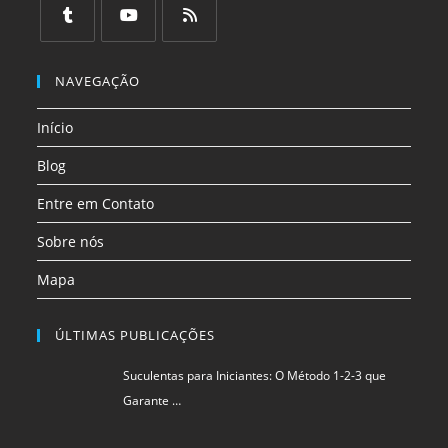
em
em
em
em
em
em
uma
uma
uma
uma
uma
uma
Abre
Abre
Abre
nova
nova
nova
nova
nova
nova
em
em
em
NAVEGAÇÃO
aba
aba
aba
aba
aba
aba
uma
uma
uma
Início
nova
nova
nova
aba
aba
aba
Blog
Entre em Contato
Sobre nós
Mapa
ÚLTIMAS PUBLICAÇÕES
Suculentas para Iniciantes: O Método 1-2-3 que
Garante …