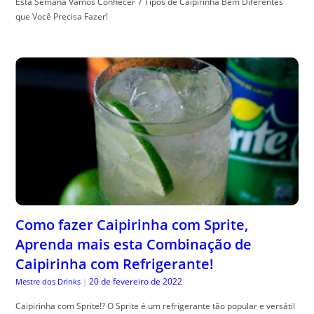
Esta Semana Vamos Conhecer 7 Tipos de Caipirinha Bem Diferentes
que Você Precisa Fazer!
Como fazer Caipirinha com Sprite,
Aprenda mais esta Combinação de
Caipirinha com Refrigerante!
20 de fevereiro de 2022
Mestre dos Drinks
|
Caipirinha com Sprite!? O Sprite é um refrigerante tão popular e versátil