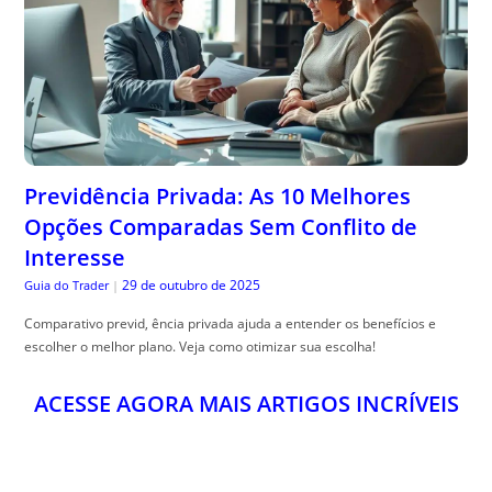
Previdência Privada: As 10 Melhores
Opções Comparadas Sem Conflito de
Interesse
29 de outubro de 2025
Guia do Trader
|
Comparativo previd, ência privada ajuda a entender os benefícios e
escolher o melhor plano. Veja como otimizar sua escolha!
ACESSE AGORA MAIS ARTIGOS INCRÍVEIS