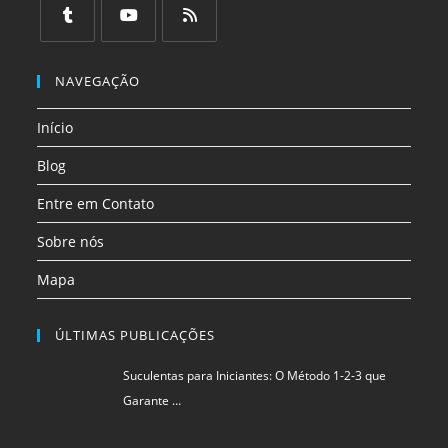
em
em
em
em
em
em
uma
uma
uma
uma
uma
uma
Abre
Abre
Abre
nova
nova
nova
nova
nova
nova
em
em
em
NAVEGAÇÃO
aba
aba
aba
aba
aba
aba
uma
uma
uma
Início
nova
nova
nova
aba
aba
aba
Blog
Entre em Contato
Sobre nós
Mapa
ÚLTIMAS PUBLICAÇÕES
Suculentas para Iniciantes: O Método 1-2-3 que
Garante …