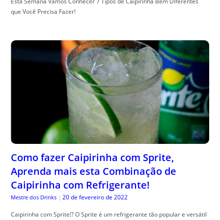
Esta Semana Vamos Conhecer 7 Tipos de Caipirinha Bem Diferentes
que Você Precisa Fazer!
Como fazer Caipirinha com Sprite,
Aprenda mais esta Combinação de
Caipirinha com Refrigerante!
20 de fevereiro de 2022
Mestre dos Drinks
|
Caipirinha com Sprite!? O Sprite é um refrigerante tão popular e versátil