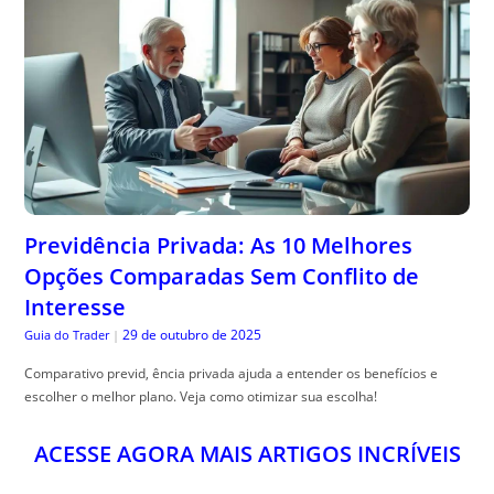
Previdência Privada: As 10 Melhores
Opções Comparadas Sem Conflito de
Interesse
29 de outubro de 2025
Guia do Trader
|
Comparativo previd, ência privada ajuda a entender os benefícios e
escolher o melhor plano. Veja como otimizar sua escolha!
ACESSE AGORA MAIS ARTIGOS INCRÍVEIS