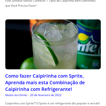
Esta Semana Vamos Conhecer 7 Tipos de Caipirinha Bem Diferentes
que Você Precisa Fazer!
Como fazer Caipirinha com Sprite,
Aprenda mais esta Combinação de
Caipirinha com Refrigerante!
20 de fevereiro de 2022
Mestre dos Drinks
|
Caipirinha com Sprite!? O Sprite é um refrigerante tão popular e versátil