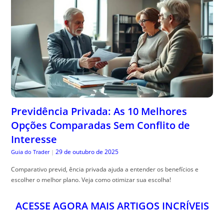
Previdência Privada: As 10 Melhores
Opções Comparadas Sem Conflito de
Interesse
29 de outubro de 2025
Guia do Trader
|
Comparativo previd, ência privada ajuda a entender os benefícios e
escolher o melhor plano. Veja como otimizar sua escolha!
ACESSE AGORA MAIS ARTIGOS INCRÍVEIS