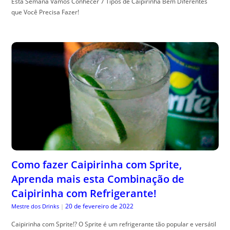
Esta Semana Vamos Conhecer 7 Tipos de Caipirinha Bem Diferentes
que Você Precisa Fazer!
Como fazer Caipirinha com Sprite,
Aprenda mais esta Combinação de
Caipirinha com Refrigerante!
20 de fevereiro de 2022
Mestre dos Drinks
|
Caipirinha com Sprite!? O Sprite é um refrigerante tão popular e versátil