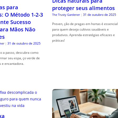
Dicas naturais para
as para
proteger seus alimentos
s: O Método 1-2-3
31 de outubro de 2025
The Trusty Gardener
|
nte Sucesso
Preven, ção de pragas em hortas é essencial
ara Mãos Não
para quem deseja cultivos saudáveis e
produtivos. Aprenda estratégias eficazes e
es
práticas!
31 de outubro de 2025
ner
|
so a passo, descubra como
ormar seu espa, ço verde de
s e encantadora.
xa