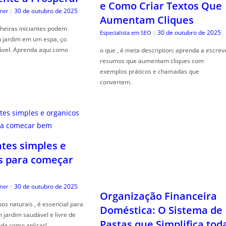
e Como Criar Textos Que
30 de outubro de 2025
ner
|
Aumentam Cliques
heiras iniciantes podem
30 de outubro de 2025
Especialista em SEO
|
u jardim em um espa, ço
ável. Aprenda aqui como
o que , é meta description: aprenda a escrev
resumos que aumentam cliques com
exemplos práticos e chamadas que
convertem.
ntes simples e
s para começar
30 de outubro de 2025
ner
|
Organização Financeira
s naturais , é essencial para
Doméstica: O Sistema de
jardim saudável e livre de
Pastas que Simplifica tod
da como aplicar!