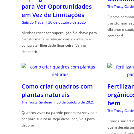
para Ver Oportunidades
The Trusty Garde
em Vez de Limitações
Plantas compan
30 de outubro de 2025
Guia do Trader
|
transformar se
vibrante e saud
Mindset escassez supera, ção é a chave para
começar!
transformar sua relação com o dinheiro e
conquistar liberdade financeira. Venha
descobrir!
Como criar quadros com
Fertiliza
plantas naturais
orgânico
bem
30 de outubro de 2025
The Trusty Gardener
|
The Trusty Garde
Quadros vivos na parede podem trazer vida e
cor para sua casa. Veja dicas incr, íveis para
Como usar adubo
decorar!
quem deseja um 
químicos. Apren