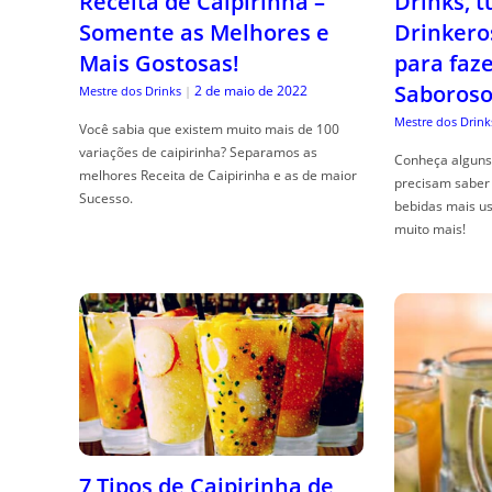
Receita de Caipirinha –
Drinks, 
Somente as Melhores e
Drinkero
Mais Gostosas!
para faz
Saboroso
2 de maio de 2022
Mestre dos Drinks
|
Mestre dos Drink
Você sabia que existem muito mais de 100
variações de caipirinha? Separamos as
Conheça alguns 
melhores Receita de Caipirinha e as de maior
precisam saber 
Sucesso.
bebidas mais us
muito mais!
7 Tipos de Caipirinha de