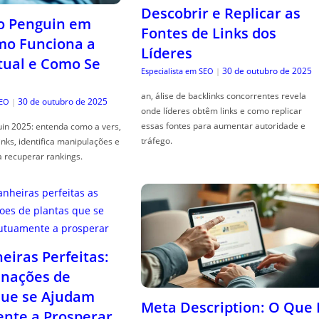
Descobrir e Replicar as
o Penguin em
Fontes de Links dos
mo Funciona a
Líderes
tual e Como Se
30 de outubro de 2025
Especialista em SEO
|
an, álise de backlinks concorrentes revela
30 de outubro de 2025
SEO
|
onde líderes obtêm links e como replicar
essas fontes para aumentar autoridade e
in 2025: entenda como a vers,
tráfego.
links, identifica manipulações e
a recuperar rankings.
iras Perfeitas:
nações de
que se Ajudam
Meta Description: O Que 
nte a Prosperar