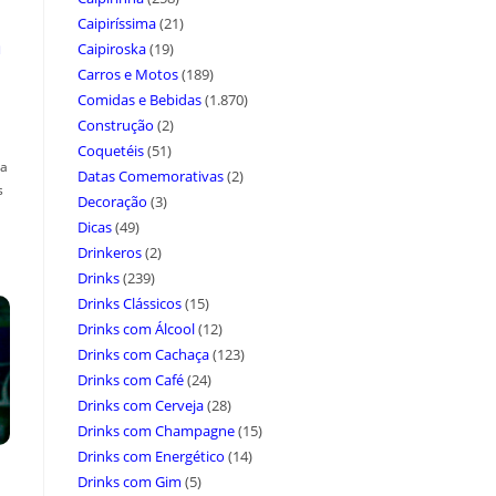
Caipiríssima
(21)
a
Caipiroska
(19)
Carros e Motos
(189)
Comidas e Bebidas
(1.870)
Construção
(2)
Coquetéis
(51)
ça
Datas Comemorativas
(2)
s
Decoração
(3)
Dicas
(49)
Drinkeros
(2)
Drinks
(239)
Drinks Clássicos
(15)
Drinks com Álcool
(12)
Drinks com Cachaça
(123)
Drinks com Café
(24)
Drinks com Cerveja
(28)
Drinks com Champagne
(15)
Drinks com Energético
(14)
Drinks com Gim
(5)