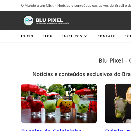
Ir
O Mundo a um Click! - Notícias e conteúdos exclusivos do Brasil e d
para
o
conteúdo
INÍCIO
BLOG
PARCEIROS
CONTATO
SO
Blu Pixel –
Notícias e conteúdos exclusivos do Bra