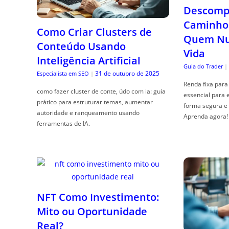
Descompl
Caminho 
Como Criar Clusters de
Quem Nun
Conteúdo Usando
Vida
Inteligência Artificial
Guia do Trader
|
31 de outubro de 2025
Especialista em SEO
|
Renda fixa para 
como fazer cluster de conte, údo com ia: guia
essencial para 
prático para estruturar temas, aumentar
forma segura e 
autoridade e ranqueamento usando
Aprenda agora!
ferramentas de IA.
NFT Como Investimento:
Mito ou Oportunidade
Real?