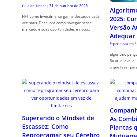
31 de outubro de 2025
Guia do Trader
|
Algoritm
NFT como investimento ganha destaque cada
2025: Co
vez mais. Descubra como navegar nesse
Versão A
mercado e suas oportunidades e riscos.
Adequar
Especialista em 
algoritmo pengu
ão atual avalia 
o que fazer par
Companhe
Superando o Mindset de
As Combi
Escassez: Como
Plantas 
Reprogramar seu Cérebro
Mutuame