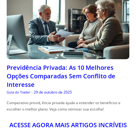
Previdência Privada: As 10 Melhores
Opções Comparadas Sem Conflito de
Interesse
29 de outubro de 2025
Guia do Trader
|
Comparativo previd, ência privada ajuda a entender os benefícios e
escolher o melhor plano. Veja como otimizar sua escolha!
ACESSE AGORA MAIS ARTIGOS INCRÍVEIS