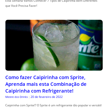
Esta Semana Vamos Conhecer 7 Tipos de Caipirinha Bem Diferentes
que Você Precisa Fazer!
Como fazer Caipirinha com Sprite,
Aprenda mais esta Combinação de
Caipirinha com Refrigerante!
20 de fevereiro de 2022
Mestre dos Drinks
|
Caipirinha com Sprite!? O Sprite é um refrigerante tão popular e versátil