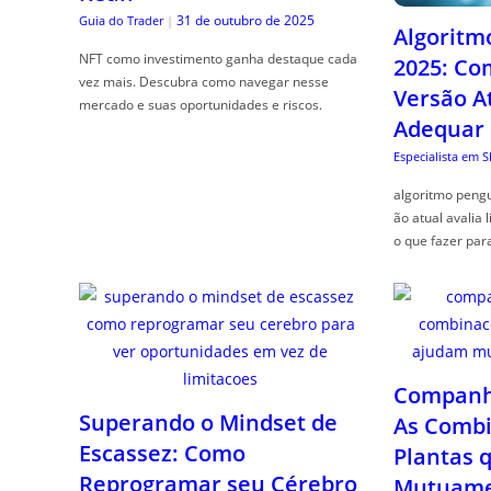
31 de outubro de 2025
Guia do Trader
|
Algoritm
NFT como investimento ganha destaque cada
2025: Co
vez mais. Descubra como navegar nesse
Versão A
mercado e suas oportunidades e riscos.
Adequar
Especialista em 
algoritmo pengu
ão atual avalia 
o que fazer par
Companhe
Superando o Mindset de
As Combi
Escassez: Como
Plantas 
Reprogramar seu Cérebro
Mutuame