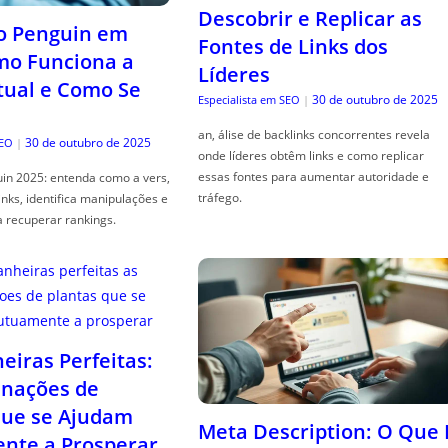
Descobrir e Replicar as
o Penguin em
Fontes de Links dos
mo Funciona a
Líderes
tual e Como Se
30 de outubro de 2025
Especialista em SEO
|
an, álise de backlinks concorrentes revela
30 de outubro de 2025
SEO
|
onde líderes obtêm links e como replicar
essas fontes para aumentar autoridade e
in 2025: entenda como a vers,
tráfego.
links, identifica manipulações e
a recuperar rankings.
iras Perfeitas:
nações de
que se Ajudam
Meta Description: O Que 
nte a Prosperar