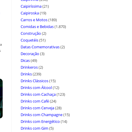
Caipiríssima
(21)
a
Caipiroska
(19)
Carros e Motos
(189)
Comidas e Bebidas
(1.870)
Construção
(2)
Coquetéis
(51)
ça
Datas Comemorativas
(2)
s
Decoração
(3)
Dicas
(49)
Drinkeros
(2)
Drinks
(239)
Drinks Clássicos
(15)
Drinks com Álcool
(12)
Drinks com Cachaça
(123)
Drinks com Café
(24)
Drinks com Cerveja
(28)
Drinks com Champagne
(15)
Drinks com Energético
(14)
Drinks com Gim
(5)