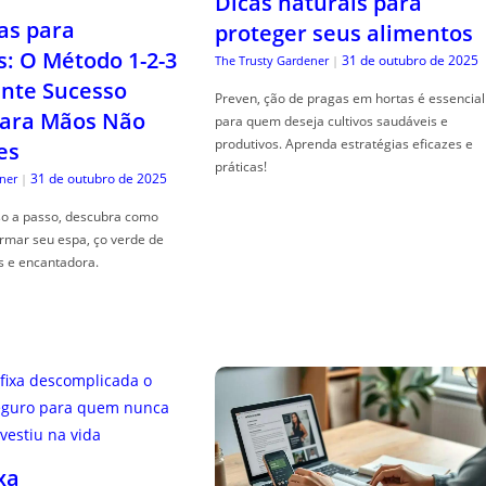
Dicas naturais para
as para
proteger seus alimentos
s: O Método 1-2-3
31 de outubro de 2025
The Trusty Gardener
|
nte Sucesso
Preven, ção de pragas em hortas é essencial
ara Mãos Não
para quem deseja cultivos saudáveis e
produtivos. Aprenda estratégias eficazes e
es
práticas!
31 de outubro de 2025
ner
|
so a passo, descubra como
ormar seu espa, ço verde de
s e encantadora.
xa