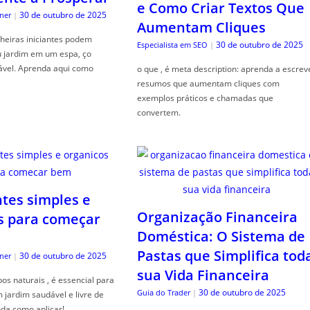
e Como Criar Textos Que
30 de outubro de 2025
ner
|
Aumentam Cliques
heiras iniciantes podem
30 de outubro de 2025
Especialista em SEO
|
u jardim em um espa, ço
ável. Aprenda aqui como
o que , é meta description: aprenda a escrev
resumos que aumentam cliques com
exemplos práticos e chamadas que
convertem.
ntes simples e
Organização Financeira
s para começar
Doméstica: O Sistema de
Pastas que Simplifica tod
30 de outubro de 2025
ner
|
sua Vida Financeira
s naturais , é essencial para
30 de outubro de 2025
Guia do Trader
|
jardim saudável e livre de
da como aplicar!