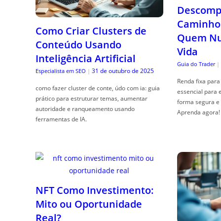
Descompl
Caminho 
Como Criar Clusters de
Quem Nun
Conteúdo Usando
Vida
Inteligência Artificial
Guia do Trader
|
31 de outubro de 2025
Especialista em SEO
|
Renda fixa para 
como fazer cluster de conte, údo com ia: guia
essencial para 
prático para estruturar temas, aumentar
forma segura e 
autoridade e ranqueamento usando
Aprenda agora!
ferramentas de IA.
NFT Como Investimento:
Mito ou Oportunidade
Real?