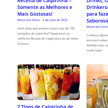
Receita de Caipirinha –
Drinks, 
Somente as Melhores e
Drinkero
Mais Gostosas!
para faz
Saboroso
2 de maio de 2022
Mestre dos Drinks
|
Mestre dos Drink
Você sabia que existem muito mais de 100
variações de caipirinha? Separamos as
Conheça alguns 
melhores Receita de Caipirinha e as de maior
precisam saber 
Sucesso.
bebidas mais us
muito mais!
7 Tipos de Caipirinha de