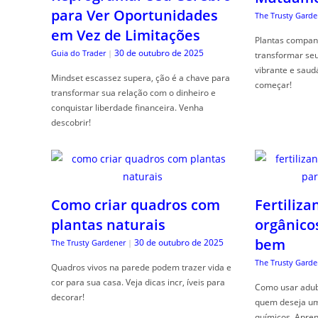
para Ver Oportunidades
The Trusty Garde
em Vez de Limitações
Plantas compan
30 de outubro de 2025
Guia do Trader
|
transformar se
vibrante e saud
Mindset escassez supera, ção é a chave para
começar!
transformar sua relação com o dinheiro e
conquistar liberdade financeira. Venha
descobrir!
Como criar quadros com
Fertiliza
plantas naturais
orgânico
bem
30 de outubro de 2025
The Trusty Gardener
|
The Trusty Garde
Quadros vivos na parede podem trazer vida e
cor para sua casa. Veja dicas incr, íveis para
Como usar adubo
decorar!
quem deseja um 
químicos. Apren