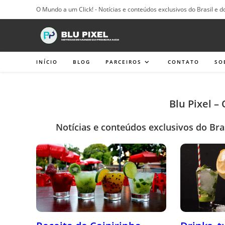
Ir
O Mundo a um Click! - Notícias e conteúdos exclusivos do Brasil e d
para
o
conteúdo
INÍCIO
BLOG
PARCEIROS
CONTATO
SO
Blu Pixel –
Notícias e conteúdos exclusivos do Bra