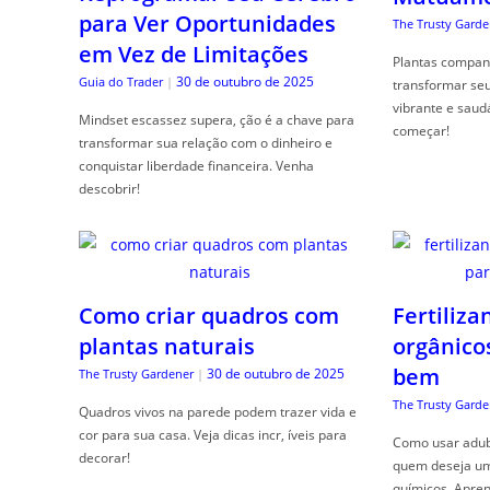
para Ver Oportunidades
The Trusty Garde
em Vez de Limitações
Plantas compan
30 de outubro de 2025
Guia do Trader
|
transformar se
vibrante e saud
Mindset escassez supera, ção é a chave para
começar!
transformar sua relação com o dinheiro e
conquistar liberdade financeira. Venha
descobrir!
Como criar quadros com
Fertiliza
plantas naturais
orgânico
bem
30 de outubro de 2025
The Trusty Gardener
|
The Trusty Garde
Quadros vivos na parede podem trazer vida e
cor para sua casa. Veja dicas incr, íveis para
Como usar adubo
decorar!
quem deseja um 
químicos. Apren