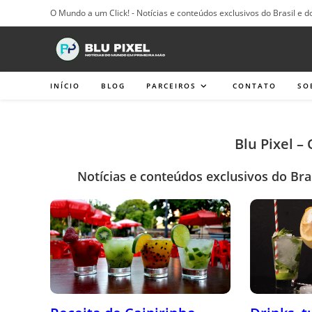
Ir
O Mundo a um Click! - Notícias e conteúdos exclusivos do Brasil e d
para
o
conteúdo
INÍCIO
BLOG
PARCEIROS
CONTATO
SO
Blu Pixel –
Notícias e conteúdos exclusivos do Bra