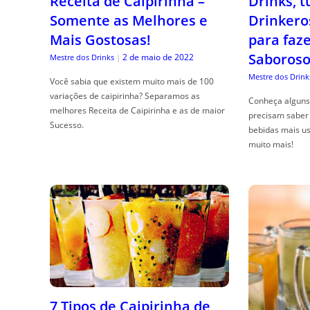
Receita de Caipirinha –
Drinks, 
Somente as Melhores e
Drinkero
Mais Gostosas!
para faz
Saboroso
2 de maio de 2022
Mestre dos Drinks
|
Mestre dos Drink
Você sabia que existem muito mais de 100
variações de caipirinha? Separamos as
Conheça alguns 
melhores Receita de Caipirinha e as de maior
precisam saber 
Sucesso.
bebidas mais us
muito mais!
7 Tipos de Caipirinha de