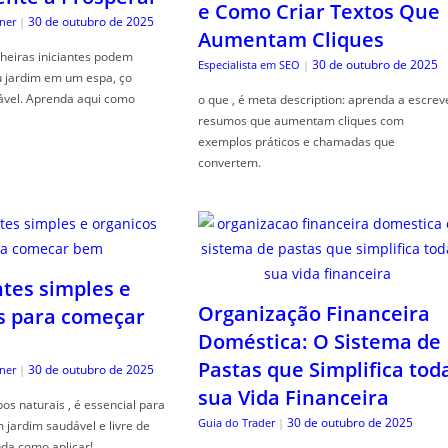
e Como Criar Textos Que
30 de outubro de 2025
ner
|
Aumentam Cliques
heiras iniciantes podem
30 de outubro de 2025
Especialista em SEO
|
u jardim em um espa, ço
ável. Aprenda aqui como
o que , é meta description: aprenda a escrev
resumos que aumentam cliques com
exemplos práticos e chamadas que
convertem.
ntes simples e
Organização Financeira
s para começar
Doméstica: O Sistema de
Pastas que Simplifica tod
30 de outubro de 2025
ner
|
sua Vida Financeira
s naturais , é essencial para
30 de outubro de 2025
Guia do Trader
|
jardim saudável e livre de
da como aplicar!