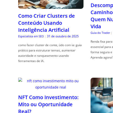
Descompl
Caminho 
Como Criar Clusters de
Quem Nun
Conteúdo Usando
Vida
Inteligência Artificial
Guia do Trader
|
31 de outubro de 2025
Especialista em SEO
|
Renda fixa para 
como fazer cluster de conte, údo com ia: guia
essencial para 
prático para estruturar temas, aumentar
forma segura e 
autoridade e ranqueamento usando
Aprenda agora!
ferramentas de IA.
NFT Como Investimento:
Mito ou Oportunidade
Real?