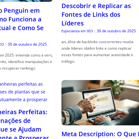
Descobrir e Replicar as
o Penguin em
Fontes de Links dos
mo Funciona a
Líderes
tual e Como Se
30 de outubro de 2025
Especialista em SEO
|
an, álise de backlinks concorrentes revela
30 de outubro de 2025
SEO
|
onde líderes obtêm links e como replicar
essas fontes para aumentar autoridade e
in 2025: entenda como a vers,
tráfego.
links, identifica manipulações e
a recuperar rankings.
iras Perfeitas:
nações de
que se Ajudam
Meta Description: O Que 
nte a Prosperar