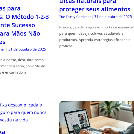
Dicas naturais para
as para
proteger seus alimentos
s: O Método 1-2-3
31 de outubro de 2025
The Trusty Gardener
|
nte Sucesso
Preven, ção de pragas em hortas é essencial
ara Mãos Não
para quem deseja cultivos saudáveis e
produtivos. Aprenda estratégias eficazes e
es
práticas!
31 de outubro de 2025
ner
|
so a passo, descubra como
ormar seu espa, ço verde de
s e encantadora.
xa