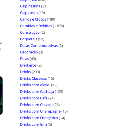
Caipiríssima
(21)
a
Caipiroska
(19)
Carros e Motos
(189)
Comidas e Bebidas
(1.870)
Construção
(2)
Coquetéis
(51)
ça
Datas Comemorativas
(2)
s
Decoração
(3)
Dicas
(49)
Drinkeros
(2)
Drinks
(239)
Drinks Clássicos
(15)
Drinks com Álcool
(12)
Drinks com Cachaça
(123)
Drinks com Café
(24)
Drinks com Cerveja
(28)
Drinks com Champagne
(15)
Drinks com Energético
(14)
Drinks com Gim
(5)