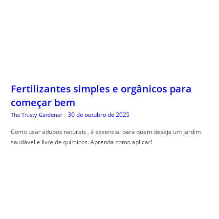
Fertilizantes simples e orgânicos para
começar bem
30 de outubro de 2025
The Trusty Gardener
|
Como usar adubos naturais , é essencial para quem deseja um jardim
saudável e livre de químicos. Aprenda como aplicar!
Organização Financeira Doméstica: O
Sistema de Pastas que Simplifica toda