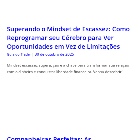
Reprogramar seu Cérebro para Ver
Oportunidades em Vez de Limitações
30 de outubro de 2025
Guia do Trader
|
Mindset escassez supera, ção é a chave para transformar sua relação
com o dinheiro e conquistar liberdade financeira. Venha descobrir!
Companheiras Perfeitas: As
Combinações de Plantas que se Ajudam
Mutuamente a Prosperar
30 de outubro de 2025
The Trusty Gardener
|