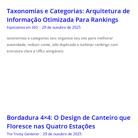
taxonomias e categorias seo: organize seu site para melhorar
autoridade, reduzir conte, údo duplicado e turbinar rankings com
estrutura clara e URLs amigáveis.
Bordadura 4×4: O Design de Canteiro que
Floresce nas Quatro Estações
29 de outubro de 2025
The Trusty Gardener
|
Borda flores quatro esta, ções traz dicas práticas para manter seu
jardim colorido e saudável durante todo o ano. Descubra como!