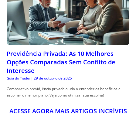
Previdência Privada: As 10 Melhores
Opções Comparadas Sem Conflito de
Interesse
29 de outubro de 2025
Guia do Trader
|
Comparativo previd, ência privada ajuda a entender os benefícios e
escolher o melhor plano. Veja como otimizar sua escolha!
ACESSE AGORA MAIS ARTIGOS INCRÍVEIS