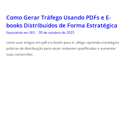
30 de outubro de 2025
Especialista em SEO
|
como usar artigos em pdf e e-books para tr, áfego: aprenda estratégias
práticas de distribuição para atrair visitantes qualificados e aumentar
suas conversões.
Taxonomias e Categorias: Arquitetura de
Informação Otimizada Para Rankings
29 de outubro de 2025
Especialista em SEO
|