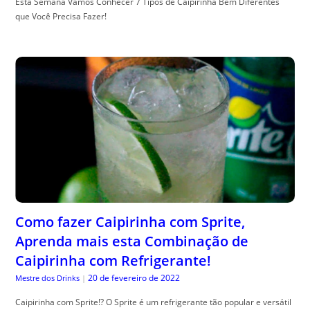
Esta Semana Vamos Conhecer 7 Tipos de Caipirinha Bem Diferentes
que Você Precisa Fazer!
Como fazer Caipirinha com Sprite,
Aprenda mais esta Combinação de
Caipirinha com Refrigerante!
20 de fevereiro de 2022
Mestre dos Drinks
|
Caipirinha com Sprite!? O Sprite é um refrigerante tão popular e versátil