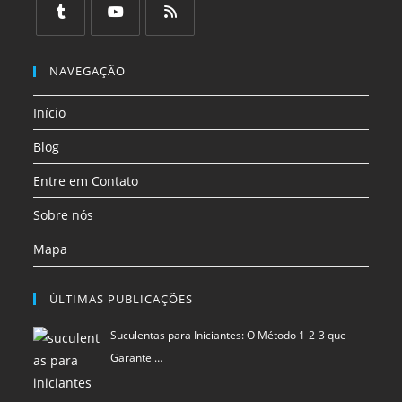
uma
uma
uma
Início
nova
nova
nova
aba
aba
aba
Blog
Entre em Contato
Sobre nós
Mapa
ÚLTIMAS PUBLICAÇÕES
Suculentas para Iniciantes: O Método 1-2-3 que
Garante …
Dicas naturais para proteger seus alimentos