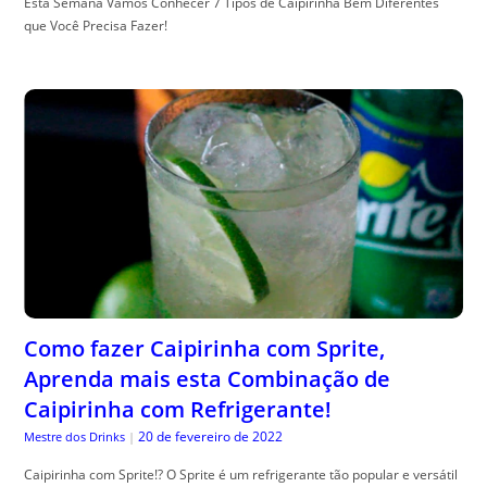
Esta Semana Vamos Conhecer 7 Tipos de Caipirinha Bem Diferentes
que Você Precisa Fazer!
Como fazer Caipirinha com Sprite,
Aprenda mais esta Combinação de
Caipirinha com Refrigerante!
20 de fevereiro de 2022
Mestre dos Drinks
|
Caipirinha com Sprite!? O Sprite é um refrigerante tão popular e versátil