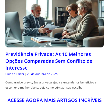
Previdência Privada: As 10 Melhores
Opções Comparadas Sem Conflito de
Interesse
29 de outubro de 2025
Guia do Trader
|
Comparativo previd, ência privada ajuda a entender os benefícios e
escolher o melhor plano. Veja como otimizar sua escolha!
ACESSE AGORA MAIS ARTIGOS INCRÍVEIS