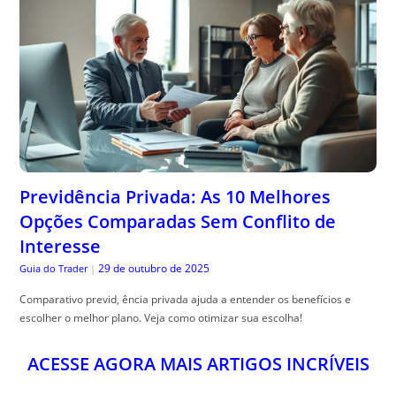
Previdência Privada: As 10 Melhores
Opções Comparadas Sem Conflito de
Interesse
29 de outubro de 2025
Guia do Trader
|
Comparativo previd, ência privada ajuda a entender os benefícios e
escolher o melhor plano. Veja como otimizar sua escolha!
ACESSE AGORA MAIS ARTIGOS INCRÍVEIS