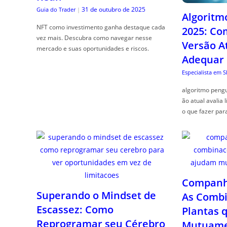
31 de outubro de 2025
Guia do Trader
|
Algoritm
NFT como investimento ganha destaque cada
2025: Co
vez mais. Descubra como navegar nesse
Versão A
mercado e suas oportunidades e riscos.
Adequar
Especialista em 
algoritmo pengu
ão atual avalia 
o que fazer par
Companhe
Superando o Mindset de
As Combi
Escassez: Como
Plantas 
Reprogramar seu Cérebro
Mutuame