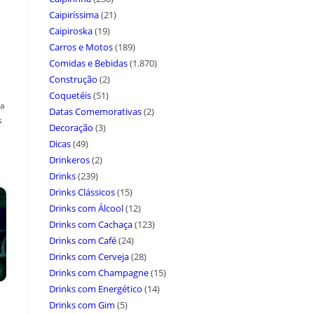
Caipiríssima
(21)
a
Caipiroska
(19)
Carros e Motos
(189)
Comidas e Bebidas
(1.870)
Construção
(2)
Coquetéis
(51)
ça
Datas Comemorativas
(2)
s
Decoração
(3)
Dicas
(49)
Drinkeros
(2)
Drinks
(239)
Drinks Clássicos
(15)
Drinks com Álcool
(12)
Drinks com Cachaça
(123)
Drinks com Café
(24)
Drinks com Cerveja
(28)
Drinks com Champagne
(15)
Drinks com Energético
(14)
Drinks com Gim
(5)