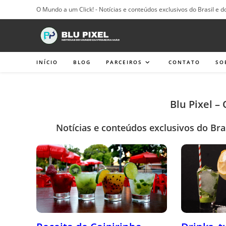
Ir
O Mundo a um Click! - Notícias e conteúdos exclusivos do Brasil e d
para
o
conteúdo
INÍCIO
BLOG
PARCEIROS
CONTATO
SO
Blu Pixel –
Notícias e conteúdos exclusivos do Bra