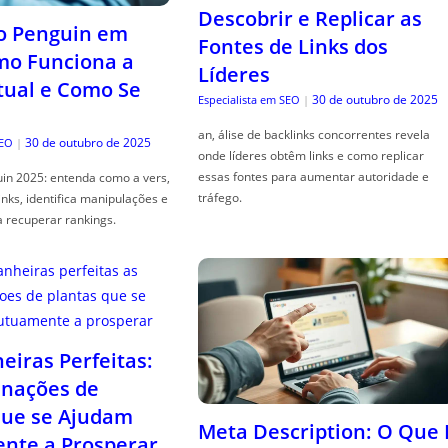
Descobrir e Replicar as
o Penguin em
Fontes de Links dos
mo Funciona a
Líderes
tual e Como Se
30 de outubro de 2025
Especialista em SEO
|
an, álise de backlinks concorrentes revela
30 de outubro de 2025
SEO
|
onde líderes obtêm links e como replicar
essas fontes para aumentar autoridade e
in 2025: entenda como a vers,
tráfego.
links, identifica manipulações e
a recuperar rankings.
iras Perfeitas:
nações de
que se Ajudam
Meta Description: O Que 
nte a Prosperar