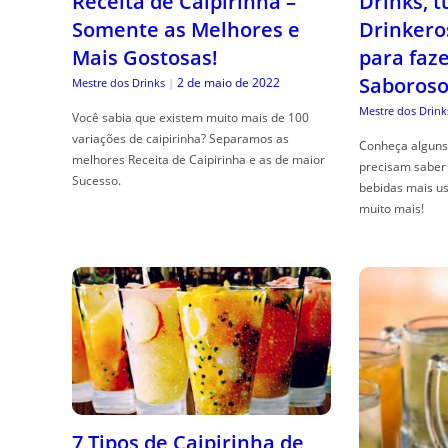
Receita de Caipirinha –
Drinks, 
Somente as Melhores e
Drinkero
Mais Gostosas!
para faz
Saboroso
2 de maio de 2022
Mestre dos Drinks
|
Mestre dos Drink
Você sabia que existem muito mais de 100
variações de caipirinha? Separamos as
Conheça alguns 
melhores Receita de Caipirinha e as de maior
precisam saber 
Sucesso.
bebidas mais us
muito mais!
7 Tipos de Caipirinha de