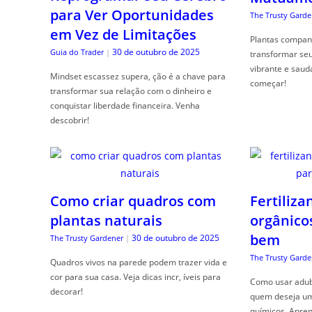
para Ver Oportunidades
The Trusty Garde
em Vez de Limitações
Plantas compan
30 de outubro de 2025
Guia do Trader
|
transformar se
vibrante e saud
Mindset escassez supera, ção é a chave para
começar!
transformar sua relação com o dinheiro e
conquistar liberdade financeira. Venha
descobrir!
Como criar quadros com
Fertiliza
plantas naturais
orgânico
bem
30 de outubro de 2025
The Trusty Gardener
|
The Trusty Garde
Quadros vivos na parede podem trazer vida e
cor para sua casa. Veja dicas incr, íveis para
Como usar adubo
decorar!
quem deseja um 
químicos. Apren