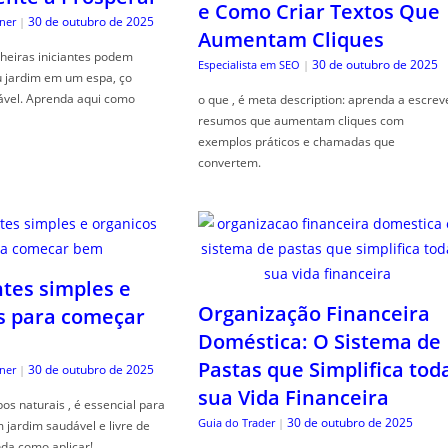
e Como Criar Textos Que
30 de outubro de 2025
ner
|
Aumentam Cliques
heiras iniciantes podem
30 de outubro de 2025
Especialista em SEO
|
u jardim em um espa, ço
ável. Aprenda aqui como
o que , é meta description: aprenda a escrev
resumos que aumentam cliques com
exemplos práticos e chamadas que
convertem.
ntes simples e
Organização Financeira
s para começar
Doméstica: O Sistema de
Pastas que Simplifica tod
30 de outubro de 2025
ner
|
sua Vida Financeira
s naturais , é essencial para
30 de outubro de 2025
Guia do Trader
|
jardim saudável e livre de
da como aplicar!