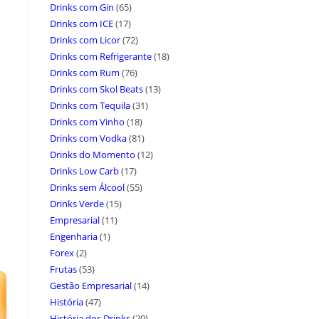
Drinks com Gin
(65)
Drinks com ICE
(17)
Drinks com Licor
(72)
Drinks com Refrigerante
(18)
Drinks com Rum
(76)
Drinks com Skol Beats
(13)
Drinks com Tequila
(31)
Drinks com Vinho
(18)
Drinks com Vodka
(81)
Drinks do Momento
(12)
Drinks Low Carb
(17)
Drinks sem Álcool
(55)
Drinks Verde
(15)
Empresarial
(11)
Engenharia
(1)
Forex
(2)
Frutas
(53)
Gestão Empresarial
(14)
História
(47)
História dos Drinks
(20)