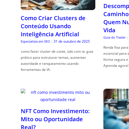
Descompl
Caminho 
Como Criar Clusters de
Quem Nun
Conteúdo Usando
Vida
Inteligência Artificial
Guia do Trader
|
31 de outubro de 2025
Especialista em SEO
|
Renda fixa para 
como fazer cluster de conte, údo com ia: guia
essencial para 
prático para estruturar temas, aumentar
forma segura e 
autoridade e ranqueamento usando
Aprenda agora!
ferramentas de IA.
NFT Como Investimento:
Mito ou Oportunidade
Real?