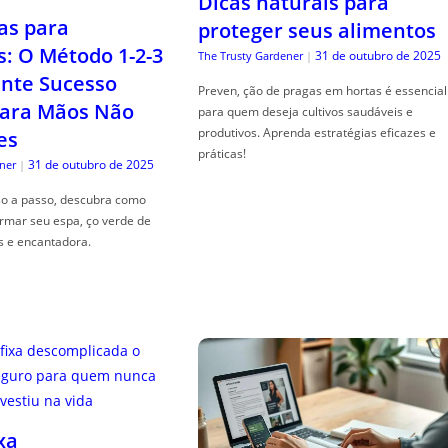
Dicas naturais para
as para
proteger seus alimentos
s: O Método 1-2-3
31 de outubro de 2025
The Trusty Gardener
|
nte Sucesso
Preven, ção de pragas em hortas é essencial
ara Mãos Não
para quem deseja cultivos saudáveis e
produtivos. Aprenda estratégias eficazes e
es
práticas!
31 de outubro de 2025
ner
|
so a passo, descubra como
ormar seu espa, ço verde de
s e encantadora.
xa