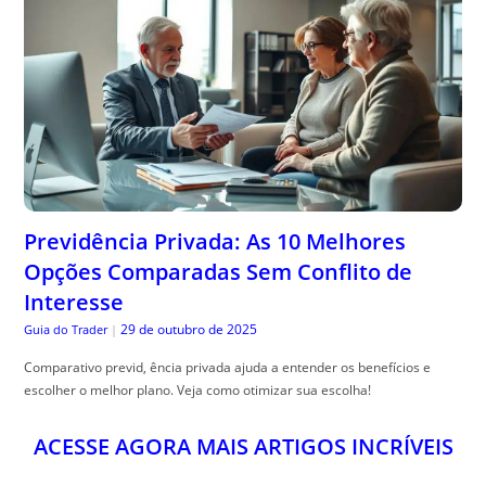
Previdência Privada: As 10 Melhores
Opções Comparadas Sem Conflito de
Interesse
29 de outubro de 2025
Guia do Trader
|
Comparativo previd, ência privada ajuda a entender os benefícios e
escolher o melhor plano. Veja como otimizar sua escolha!
ACESSE AGORA MAIS ARTIGOS INCRÍVEIS