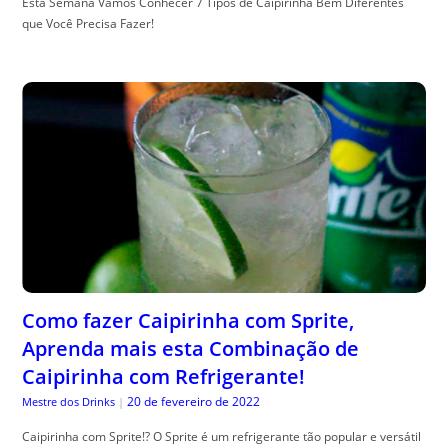
Esta Semana Vamos Conhecer 7 Tipos de Caipirinha Bem Diferentes
que Você Precisa Fazer!
Como fazer Caipirinha com Sprite,
Aprenda mais esta Combinação de
Caipirinha com Refrigerante!
20 de fevereiro de 2022
Mestre dos Drinks
|
Caipirinha com Sprite!? O Sprite é um refrigerante tão popular e versátil