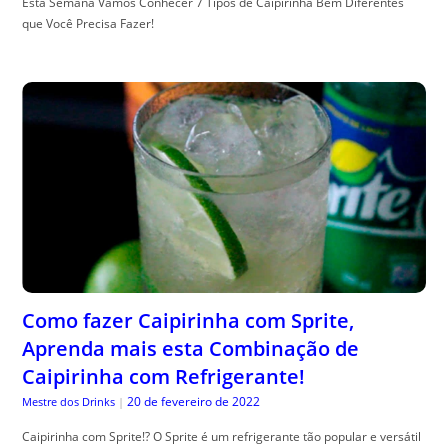
Esta Semana Vamos Conhecer 7 Tipos de Caipirinha Bem Diferentes
que Você Precisa Fazer!
Como fazer Caipirinha com Sprite,
Aprenda mais esta Combinação de
Caipirinha com Refrigerante!
20 de fevereiro de 2022
Mestre dos Drinks
|
Caipirinha com Sprite!? O Sprite é um refrigerante tão popular e versátil