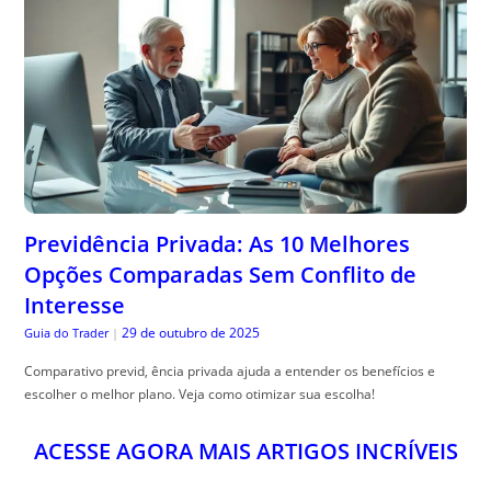
Previdência Privada: As 10 Melhores
Opções Comparadas Sem Conflito de
Interesse
29 de outubro de 2025
Guia do Trader
|
Comparativo previd, ência privada ajuda a entender os benefícios e
escolher o melhor plano. Veja como otimizar sua escolha!
ACESSE AGORA MAIS ARTIGOS INCRÍVEIS