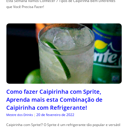
Esta Semana Vamos Conhecer 7 Tipos de Caipirinha Bem Diferentes
que Você Precisa Fazer!
Como fazer Caipirinha com Sprite,
Aprenda mais esta Combinação de
Caipirinha com Refrigerante!
20 de fevereiro de 2022
Mestre dos Drinks
|
Caipirinha com Sprite!? O Sprite é um refrigerante tão popular e versátil