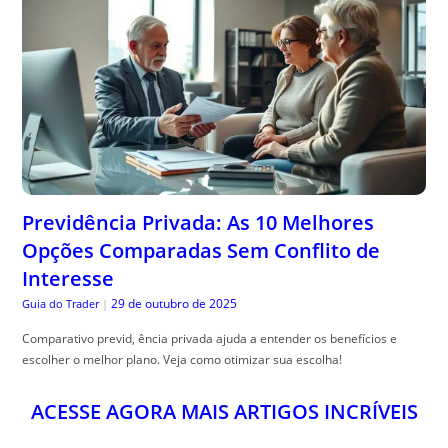
Previdência Privada: As 10 Melhores
Opções Comparadas Sem Conflito de
Interesse
29 de outubro de 2025
Guia do Trader
|
Comparativo previd, ência privada ajuda a entender os benefícios e
escolher o melhor plano. Veja como otimizar sua escolha!
ACESSE AGORA MAIS ARTIGOS INCRÍVEIS