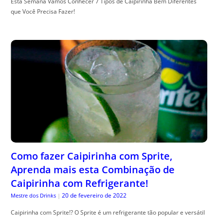
Esta Semana Vamos Conhecer 7 Tipos de Caipirinha Bem Diferentes
que Você Precisa Fazer!
Como fazer Caipirinha com Sprite,
Aprenda mais esta Combinação de
Caipirinha com Refrigerante!
20 de fevereiro de 2022
Mestre dos Drinks
|
Caipirinha com Sprite!? O Sprite é um refrigerante tão popular e versátil