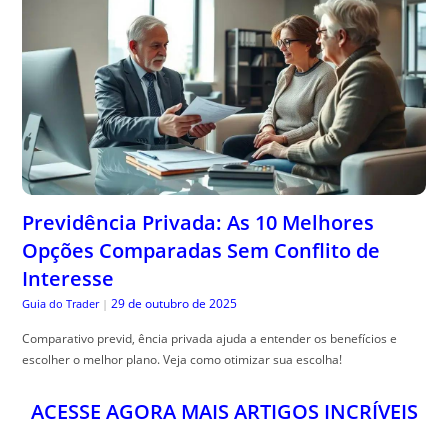
Previdência Privada: As 10 Melhores
Opções Comparadas Sem Conflito de
Interesse
29 de outubro de 2025
Guia do Trader
|
Comparativo previd, ência privada ajuda a entender os benefícios e
escolher o melhor plano. Veja como otimizar sua escolha!
ACESSE AGORA MAIS ARTIGOS INCRÍVEIS