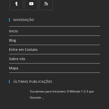
em
em
em
em
em
em
uma
uma
uma
uma
uma
uma
Abre
Abre
Abre
nova
nova
nova
nova
nova
nova
em
em
em
NAVEGAÇÃO
aba
aba
aba
aba
aba
aba
uma
uma
uma
Início
nova
nova
nova
aba
aba
aba
Blog
Entre em Contato
Sobre nós
Mapa
ÚLTIMAS PUBLICAÇÕES
Suculentas para Iniciantes: O Método 1-2-3 que
Garante …