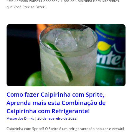
Esta Semana Vamos Conhecer 7 Tipos de Caipirinha Bem Diferentes
que Você Precisa Fazer!
Como fazer Caipirinha com Sprite,
Aprenda mais esta Combinação de
Caipirinha com Refrigerante!
20 de fevereiro de 2022
Mestre dos Drinks
|
Caipirinha com Sprite!? O Sprite é um refrigerante tão popular e versátil