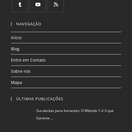
em
em
em
em
em
em
uma
uma
uma
uma
uma
uma
Abre
Abre
Abre
nova
nova
nova
nova
nova
nova
em
em
em
NAVEGAÇÃO
aba
aba
aba
aba
aba
aba
uma
uma
uma
Início
nova
nova
nova
aba
aba
aba
Blog
Entre em Contato
Sobre nós
Mapa
ÚLTIMAS PUBLICAÇÕES
Suculentas para Iniciantes: O Método 1-2-3 que
Garante …