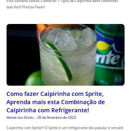
Esta Semana Vamos Conhecer 7 Tipos de Caipirinha Bem Diferentes
que Você Precisa Fazer!
Como fazer Caipirinha com Sprite,
Aprenda mais esta Combinação de
Caipirinha com Refrigerante!
20 de fevereiro de 2022
Mestre dos Drinks
|
Caipirinha com Sprite!? O Sprite é um refrigerante tão popular e versátil