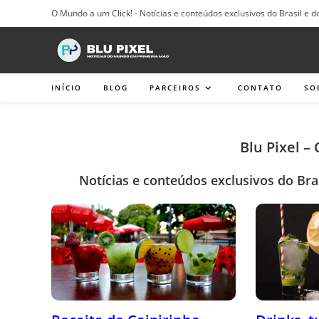
Ir
O Mundo a um Click! - Notícias e conteúdos exclusivos do Brasil e d
para
o
conteúdo
INÍCIO
BLOG
PARCEIROS
CONTATO
SO
Blu Pixel –
Notícias e conteúdos exclusivos do Bra