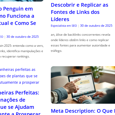
Descobrir e Replicar as
o Penguin em
Fontes de Links dos
mo Funciona a
Líderes
tual e Como Se
30 de outubro de 2025
Especialista em SEO
|
an, álise de backlinks concorrentes revela
30 de outubro de 2025
SEO
|
onde líderes obtêm links e como replicar
essas fontes para aumentar autoridade e
in 2025: entenda como a vers,
tráfego.
links, identifica manipulações e
a recuperar rankings.
iras Perfeitas:
nações de
que se Ajudam
Meta Description: O Que 
nte a Prosperar