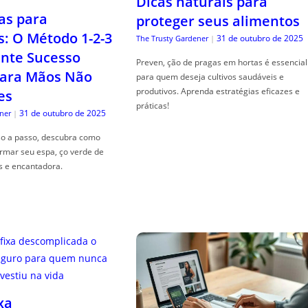
Dicas naturais para
as para
proteger seus alimentos
s: O Método 1-2-3
31 de outubro de 2025
The Trusty Gardener
|
nte Sucesso
Preven, ção de pragas em hortas é essencial
ara Mãos Não
para quem deseja cultivos saudáveis e
produtivos. Aprenda estratégias eficazes e
es
práticas!
31 de outubro de 2025
ner
|
so a passo, descubra como
ormar seu espa, ço verde de
s e encantadora.
xa