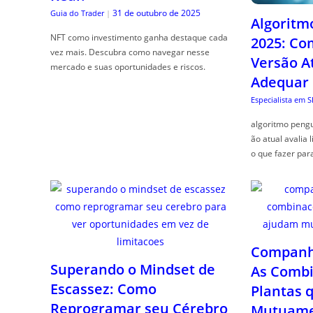
31 de outubro de 2025
Guia do Trader
|
Algoritm
NFT como investimento ganha destaque cada
2025: Co
vez mais. Descubra como navegar nesse
Versão A
mercado e suas oportunidades e riscos.
Adequar
Especialista em 
algoritmo pengu
ão atual avalia 
o que fazer par
Companhe
Superando o Mindset de
As Combi
Escassez: Como
Plantas 
Reprogramar seu Cérebro
Mutuame