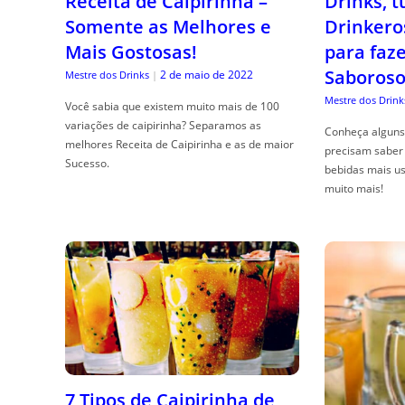
Receita de Caipirinha –
Drinks, 
Somente as Melhores e
Drinkero
Mais Gostosas!
para faz
Saboroso
2 de maio de 2022
Mestre dos Drinks
|
Mestre dos Drink
Você sabia que existem muito mais de 100
variações de caipirinha? Separamos as
Conheça alguns 
melhores Receita de Caipirinha e as de maior
precisam saber 
Sucesso.
bebidas mais us
muito mais!
7 Tipos de Caipirinha de