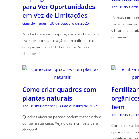
para Ver Oportunidades
The Trusty Garde
em Vez de Limitações
Plantas compan
30 de outubro de 2025
Guia do Trader
|
transformar se
vibrante e saud
Mindset escassez supera, ção é a chave para
começar!
transformar sua relação com o dinheiro e
conquistar liberdade financeira. Venha
descobrir!
Como criar quadros com
Fertiliza
plantas naturais
orgânico
bem
30 de outubro de 2025
The Trusty Gardener
|
The Trusty Garde
Quadros vivos na parede podem trazer vida e
cor para sua casa. Veja dicas incr, íveis para
Como usar adubo
decorar!
quem deseja um 
químicos. Apren