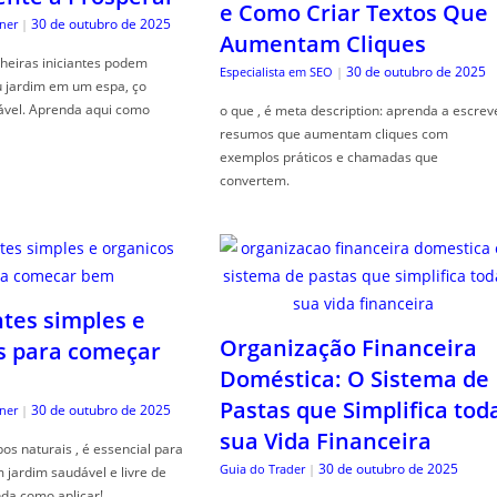
e Como Criar Textos Que
30 de outubro de 2025
ner
|
Aumentam Cliques
heiras iniciantes podem
30 de outubro de 2025
Especialista em SEO
|
u jardim em um espa, ço
ável. Aprenda aqui como
o que , é meta description: aprenda a escrev
resumos que aumentam cliques com
exemplos práticos e chamadas que
convertem.
ntes simples e
Organização Financeira
s para começar
Doméstica: O Sistema de
Pastas que Simplifica tod
30 de outubro de 2025
ner
|
sua Vida Financeira
s naturais , é essencial para
30 de outubro de 2025
Guia do Trader
|
jardim saudável e livre de
da como aplicar!