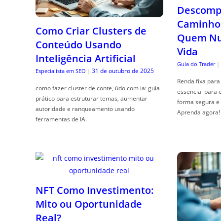
Descompl
Caminho 
Como Criar Clusters de
Quem Nun
Conteúdo Usando
Vida
Inteligência Artificial
Guia do Trader
|
31 de outubro de 2025
Especialista em SEO
|
Renda fixa para 
como fazer cluster de conte, údo com ia: guia
essencial para 
prático para estruturar temas, aumentar
forma segura e 
autoridade e ranqueamento usando
Aprenda agora!
ferramentas de IA.
NFT Como Investimento:
Mito ou Oportunidade
Real?