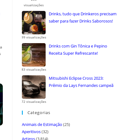
visualizações
a
Drinks, tudo que Drinkeros precisam
saber para fazer Drinks Saborosos!
99 visualizações
Drinks com Gin Tônica e Pepino
ça
Receita Super Refrescante!
s
83 visualizações
Mitsubishi Eclipse Cross 2023:
Prêmio da Lays Fernandes campeã
do ...
72 visualizações
Categorias
Animais de Estimação
(25)
Aperitivos
(32)
Artigos
(3.814)