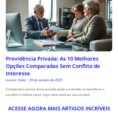
Previdência Privada: As 10 Melhores
Opções Comparadas Sem Conflito de
Interesse
29 de outubro de 2025
Guia do Trader
|
Comparativo previd, ência privada ajuda a entender os benefícios e
escolher o melhor plano. Veja como otimizar sua escolha!
ACESSE AGORA MAIS ARTIGOS INCRÍVEIS