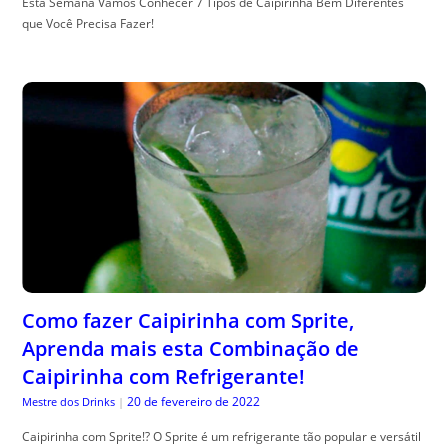
Esta Semana Vamos Conhecer 7 Tipos de Caipirinha Bem Diferentes
que Você Precisa Fazer!
Como fazer Caipirinha com Sprite,
Aprenda mais esta Combinação de
Caipirinha com Refrigerante!
20 de fevereiro de 2022
Mestre dos Drinks
|
Caipirinha com Sprite!? O Sprite é um refrigerante tão popular e versátil