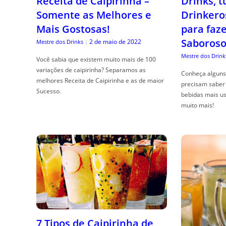
Receita de Caipirinha –
Drinks, 
Somente as Melhores e
Drinkero
Mais Gostosas!
para faz
Saboroso
2 de maio de 2022
Mestre dos Drinks
|
Mestre dos Drink
Você sabia que existem muito mais de 100
variações de caipirinha? Separamos as
Conheça alguns 
melhores Receita de Caipirinha e as de maior
precisam saber 
Sucesso.
bebidas mais us
muito mais!
7 Tipos de Caipirinha de