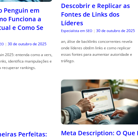
Descobrir e Replicar as
o Penguin em
Fontes de Links dos
mo Funciona a
Líderes
tual e Como Se
30 de outubro de 2025
Especialista em SEO
|
an, álise de backlinks concorrentes revela
30 de outubro de 2025
SEO
|
onde líderes obtêm links e como replicar
essas fontes para aumentar autoridade e
in 2025: entenda como a vers,
tráfego.
links, identifica manipulações e
a recuperar rankings.
iras Perfeitas:
nações de
que se Ajudam
Meta Description: O Que 
nte a Prosperar