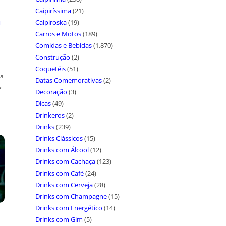
Caipiríssima
(21)
a
Caipiroska
(19)
Carros e Motos
(189)
Comidas e Bebidas
(1.870)
Construção
(2)
Coquetéis
(51)
ça
Datas Comemorativas
(2)
s
Decoração
(3)
Dicas
(49)
Drinkeros
(2)
Drinks
(239)
Drinks Clássicos
(15)
Drinks com Álcool
(12)
Drinks com Cachaça
(123)
Drinks com Café
(24)
Drinks com Cerveja
(28)
Drinks com Champagne
(15)
Drinks com Energético
(14)
Drinks com Gim
(5)