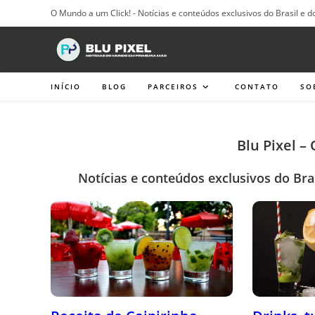
Ir
O Mundo a um Click! - Notícias e conteúdos exclusivos do Brasil e d
para
o
conteúdo
INÍCIO
BLOG
PARCEIROS
CONTATO
SO
Blu Pixel –
Notícias e conteúdos exclusivos do Bra