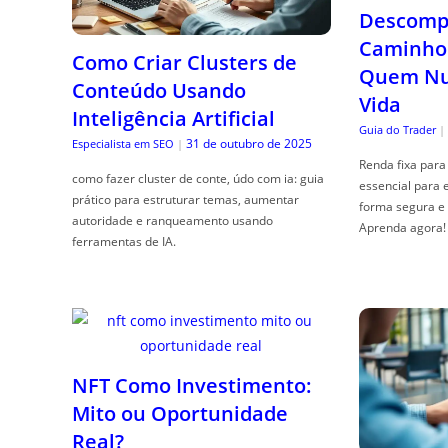
Descompl
Caminho 
Como Criar Clusters de
Quem Nun
Conteúdo Usando
Vida
Inteligência Artificial
Guia do Trader
|
31 de outubro de 2025
Especialista em SEO
|
Renda fixa para 
como fazer cluster de conte, údo com ia: guia
essencial para 
prático para estruturar temas, aumentar
forma segura e 
autoridade e ranqueamento usando
Aprenda agora!
ferramentas de IA.
NFT Como Investimento:
Mito ou Oportunidade
Real?