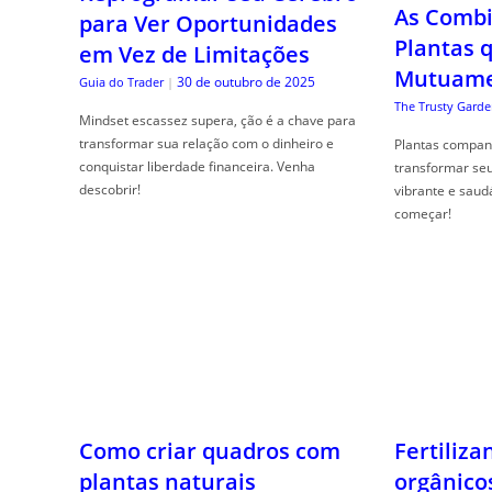
para Ver Oportunidades
The Trusty Garde
em Vez de Limitações
Plantas compan
30 de outubro de 2025
Guia do Trader
|
transformar se
vibrante e saud
Mindset escassez supera, ção é a chave para
começar!
transformar sua relação com o dinheiro e
conquistar liberdade financeira. Venha
descobrir!
Como criar quadros com
plantas naturais
30 de outubro de 2025
The Trusty Gardener
|
Quadros vivos na parede podem trazer vida e
Fertiliza
cor para sua casa. Veja dicas incr, íveis para
orgânico
decorar!
bem