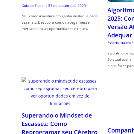
31 de outubro de 2025
Guia do Trader
|
Algoritm
NFT como investimento ganha destaque cada
2025: Co
vez mais. Descubra como navegar nesse
Versão A
mercado e suas oportunidades e riscos.
Adequar
Especialista em 
algoritmo pengu
ão atual avalia 
o que fazer par
Companhe
Superando o Mindset de
As Combi
Escassez: Como
Plantas 
Reprogramar seu Cérebro
Mutuame