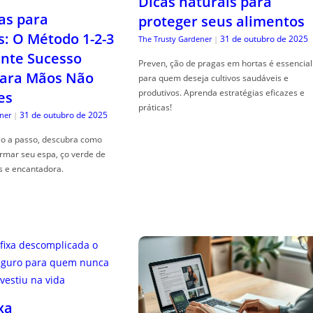
Dicas naturais para
as para
proteger seus alimentos
s: O Método 1-2-3
31 de outubro de 2025
The Trusty Gardener
|
nte Sucesso
Preven, ção de pragas em hortas é essencial
ara Mãos Não
para quem deseja cultivos saudáveis e
produtivos. Aprenda estratégias eficazes e
es
práticas!
31 de outubro de 2025
ner
|
so a passo, descubra como
ormar seu espa, ço verde de
s e encantadora.
xa