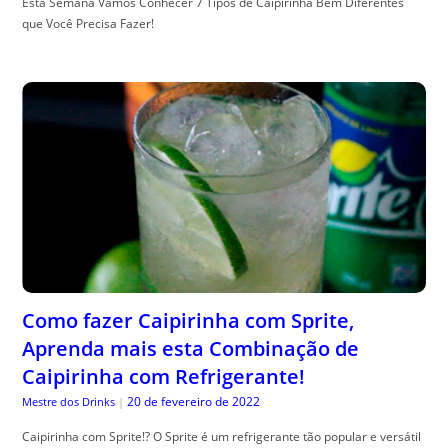
Esta Semana Vamos Conhecer 7 Tipos de Caipirinha Bem Diferentes
que Você Precisa Fazer!
Como fazer Caipirinha com Sprite,
Aprenda mais esta Combinação de
Caipirinha com Refrigerante!
20 de fevereiro de 2022
Mestre dos Drinks
|
Caipirinha com Sprite!? O Sprite é um refrigerante tão popular e versátil