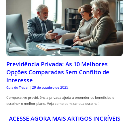
Previdência Privada: As 10 Melhores
Opções Comparadas Sem Conflito de
Interesse
29 de outubro de 2025
Guia do Trader
|
Comparativo previd, ência privada ajuda a entender os benefícios e
escolher o melhor plano. Veja como otimizar sua escolha!
ACESSE AGORA MAIS ARTIGOS INCRÍVEIS