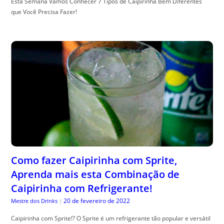
Esta Semana Vamos Conhecer 7 Tipos de Caipirinha Bem Diferentes
que Você Precisa Fazer!
Como fazer Caipirinha com Sprite,
Aprenda mais esta Combinação de
Caipirinha com Refrigerante!
20 de fevereiro de 2022
Mestre dos Drinks
|
Caipirinha com Sprite!? O Sprite é um refrigerante tão popular e versátil