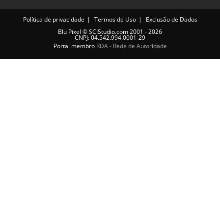
Política de privacidade
Termos de Uso
Exclusão de Dados
Blu Pixel
©
SCIStudio.com
2001 - 2026
CNPJ: 04.542.994.0001-29
Portal membro
RDA - Rede de Autoridade