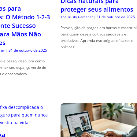
Dicas naturais para
as para
proteger seus alimentos
s: O Método 1-2-3
31 de outubro de 2025
The Trusty Gardener
|
nte Sucesso
Preven, ção de pragas em hortas é essencial
ara Mãos Não
para quem deseja cultivos saudáveis e
produtivos. Aprenda estratégias eficazes e
es
práticas!
31 de outubro de 2025
ner
|
so a passo, descubra como
ormar seu espa, ço verde de
s e encantadora.
xa