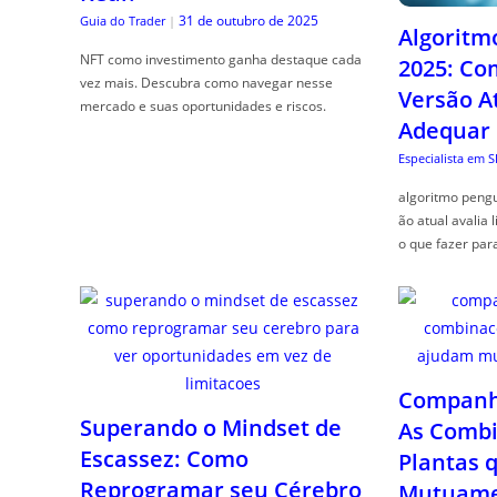
31 de outubro de 2025
Guia do Trader
|
Algoritm
NFT como investimento ganha destaque cada
2025: Co
vez mais. Descubra como navegar nesse
Versão A
mercado e suas oportunidades e riscos.
Adequar
Especialista em 
algoritmo pengu
ão atual avalia 
o que fazer par
Companhe
Superando o Mindset de
As Combi
Escassez: Como
Plantas 
Reprogramar seu Cérebro
Mutuame