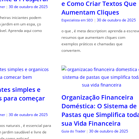
e Como Criar Textos Que
30 de outubro de 2025
ner
|
Aumentam Cliques
heiras iniciantes podem
30 de outubro de 2025
Especialista em SEO
|
u jardim em um espa, ço
ável. Aprenda aqui como
o que , é meta description: aprenda a escrev
resumos que aumentam cliques com
exemplos práticos e chamadas que
convertem.
ntes simples e
Organização Financeira
s para começar
Doméstica: O Sistema de
Pastas que Simplifica tod
30 de outubro de 2025
ner
|
sua Vida Financeira
s naturais , é essencial para
30 de outubro de 2025
Guia do Trader
|
jardim saudável e livre de
da como aplicar!