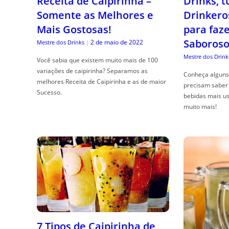
Receita de Caipirinha –
Drinks, 
Somente as Melhores e
Drinkero
Mais Gostosas!
para faz
Saboroso
2 de maio de 2022
Mestre dos Drinks
|
Mestre dos Drink
Você sabia que existem muito mais de 100
variações de caipirinha? Separamos as
Conheça alguns 
melhores Receita de Caipirinha e as de maior
precisam saber 
Sucesso.
bebidas mais us
muito mais!
7 Tipos de Caipirinha de