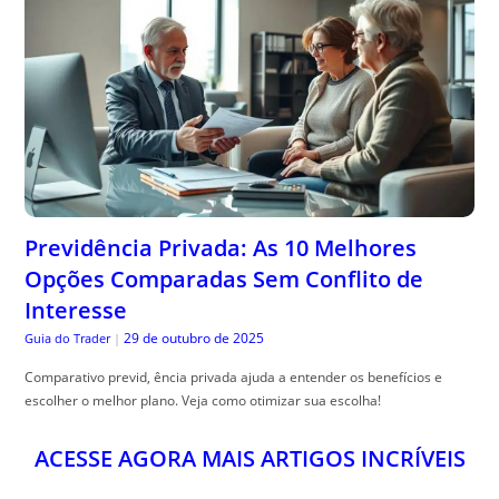
Previdência Privada: As 10 Melhores
Opções Comparadas Sem Conflito de
Interesse
29 de outubro de 2025
Guia do Trader
|
Comparativo previd, ência privada ajuda a entender os benefícios e
escolher o melhor plano. Veja como otimizar sua escolha!
ACESSE AGORA MAIS ARTIGOS INCRÍVEIS