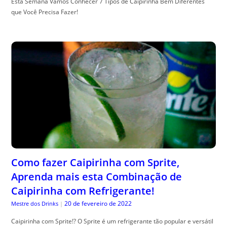
Esta Semana Vamos Conhecer 7 Tipos de Caipirinha Bem Diferentes
que Você Precisa Fazer!
Como fazer Caipirinha com Sprite,
Aprenda mais esta Combinação de
Caipirinha com Refrigerante!
20 de fevereiro de 2022
Mestre dos Drinks
|
Caipirinha com Sprite!? O Sprite é um refrigerante tão popular e versátil