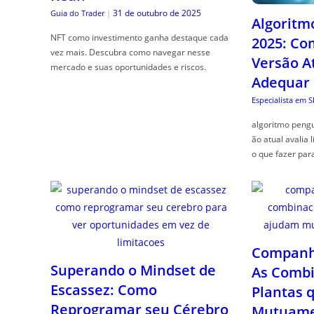
31 de outubro de 2025
Guia do Trader
|
Algoritm
NFT como investimento ganha destaque cada
2025: Co
vez mais. Descubra como navegar nesse
Versão A
mercado e suas oportunidades e riscos.
Adequar
Especialista em 
algoritmo pengu
ão atual avalia 
o que fazer par
Companhe
Superando o Mindset de
As Combi
Escassez: Como
Plantas 
Reprogramar seu Cérebro
Mutuame