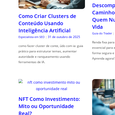
Descompl
Caminho 
Como Criar Clusters de
Quem Nun
Conteúdo Usando
Vida
Inteligência Artificial
Guia do Trader
|
31 de outubro de 2025
Especialista em SEO
|
Renda fixa para 
como fazer cluster de conte, údo com ia: guia
essencial para 
prático para estruturar temas, aumentar
forma segura e 
autoridade e ranqueamento usando
Aprenda agora!
ferramentas de IA.
NFT Como Investimento:
Mito ou Oportunidade
Real?