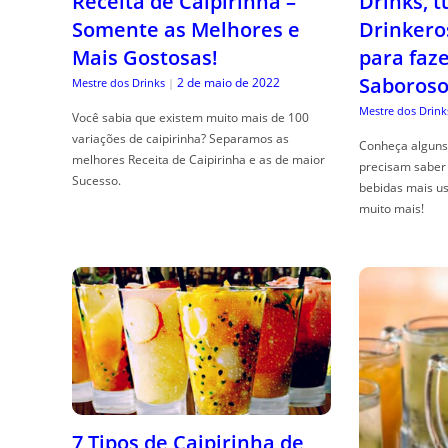
Receita de Caipirinha –
Drinks, 
Somente as Melhores e
Drinkero
Mais Gostosas!
para faz
Saboroso
2 de maio de 2022
Mestre dos Drinks
|
Mestre dos Drink
Você sabia que existem muito mais de 100
variações de caipirinha? Separamos as
Conheça alguns 
melhores Receita de Caipirinha e as de maior
precisam saber 
Sucesso.
bebidas mais us
muito mais!
7 Tipos de Caipirinha de