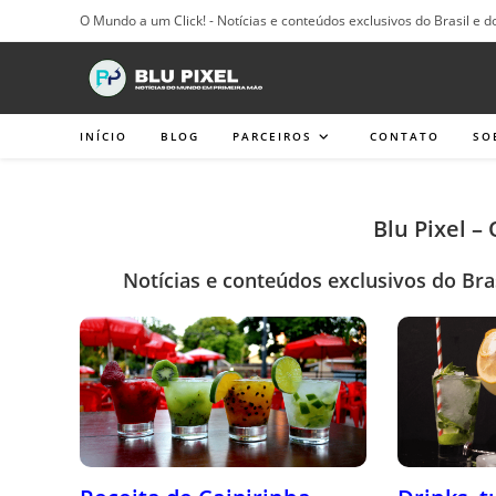
Ir
O Mundo a um Click! - Notícias e conteúdos exclusivos do Brasil e d
para
o
conteúdo
INÍCIO
BLOG
PARCEIROS
CONTATO
SO
Blu Pixel –
Notícias e conteúdos exclusivos do Bra