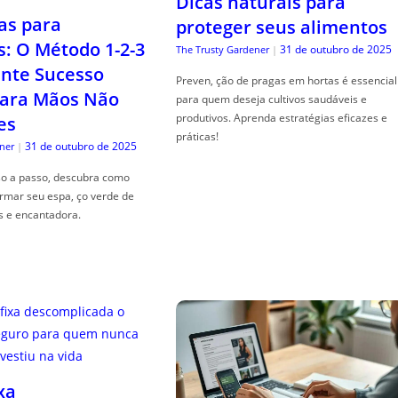
Dicas naturais para
as para
proteger seus alimentos
s: O Método 1-2-3
31 de outubro de 2025
The Trusty Gardener
|
nte Sucesso
Preven, ção de pragas em hortas é essencial
ara Mãos Não
para quem deseja cultivos saudáveis e
produtivos. Aprenda estratégias eficazes e
es
práticas!
31 de outubro de 2025
ner
|
so a passo, descubra como
ormar seu espa, ço verde de
s e encantadora.
xa