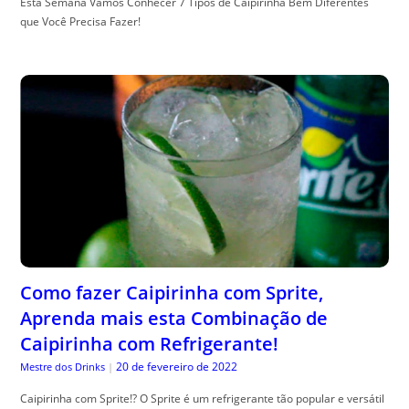
Esta Semana Vamos Conhecer 7 Tipos de Caipirinha Bem Diferentes
que Você Precisa Fazer!
Como fazer Caipirinha com Sprite,
Aprenda mais esta Combinação de
Caipirinha com Refrigerante!
20 de fevereiro de 2022
Mestre dos Drinks
|
Caipirinha com Sprite!? O Sprite é um refrigerante tão popular e versátil