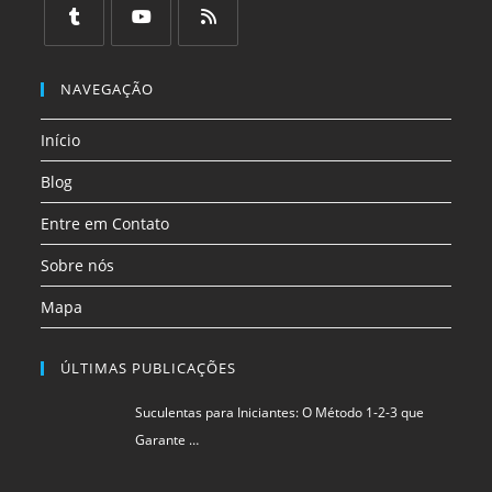
em
em
em
em
em
em
uma
uma
uma
uma
uma
uma
Abre
Abre
Abre
nova
nova
nova
nova
nova
nova
em
em
em
NAVEGAÇÃO
aba
aba
aba
aba
aba
aba
uma
uma
uma
Início
nova
nova
nova
aba
aba
aba
Blog
Entre em Contato
Sobre nós
Mapa
ÚLTIMAS PUBLICAÇÕES
Suculentas para Iniciantes: O Método 1-2-3 que
Garante …