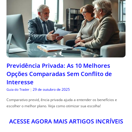
Previdência Privada: As 10 Melhores
Opções Comparadas Sem Conflito de
Interesse
29 de outubro de 2025
Guia do Trader
|
Comparativo previd, ência privada ajuda a entender os benefícios e
escolher o melhor plano. Veja como otimizar sua escolha!
ACESSE AGORA MAIS ARTIGOS INCRÍVEIS