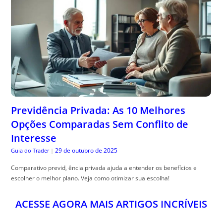
Previdência Privada: As 10 Melhores
Opções Comparadas Sem Conflito de
Interesse
29 de outubro de 2025
Guia do Trader
|
Comparativo previd, ência privada ajuda a entender os benefícios e
escolher o melhor plano. Veja como otimizar sua escolha!
ACESSE AGORA MAIS ARTIGOS INCRÍVEIS