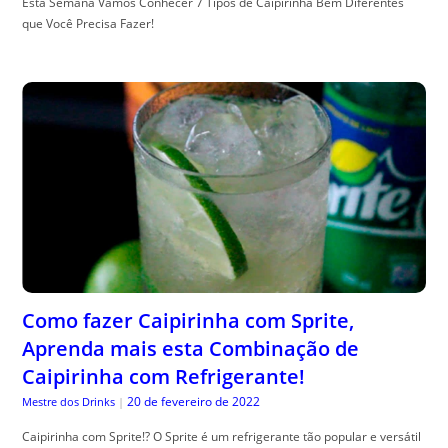
Esta Semana Vamos Conhecer 7 Tipos de Caipirinha Bem Diferentes
que Você Precisa Fazer!
Como fazer Caipirinha com Sprite,
Aprenda mais esta Combinação de
Caipirinha com Refrigerante!
20 de fevereiro de 2022
Mestre dos Drinks
|
Caipirinha com Sprite!? O Sprite é um refrigerante tão popular e versátil