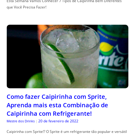
Esta Semana Vamos Conhecer 7 Tipos de Caipirinha Bem Diferentes
que Você Precisa Fazer!
Como fazer Caipirinha com Sprite,
Aprenda mais esta Combinação de
Caipirinha com Refrigerante!
20 de fevereiro de 2022
Mestre dos Drinks
|
Caipirinha com Sprite!? O Sprite é um refrigerante tão popular e versátil