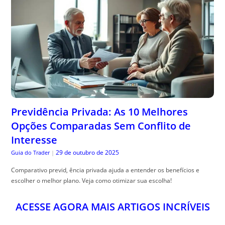
Previdência Privada: As 10 Melhores
Opções Comparadas Sem Conflito de
Interesse
29 de outubro de 2025
Guia do Trader
|
Comparativo previd, ência privada ajuda a entender os benefícios e
escolher o melhor plano. Veja como otimizar sua escolha!
ACESSE AGORA MAIS ARTIGOS INCRÍVEIS