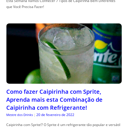
Esta Semana Vamos Conhecer 7 Tipos de Caipirinha Bem Diferentes
que Você Precisa Fazer!
Como fazer Caipirinha com Sprite,
Aprenda mais esta Combinação de
Caipirinha com Refrigerante!
20 de fevereiro de 2022
Mestre dos Drinks
|
Caipirinha com Sprite!? O Sprite é um refrigerante tão popular e versátil