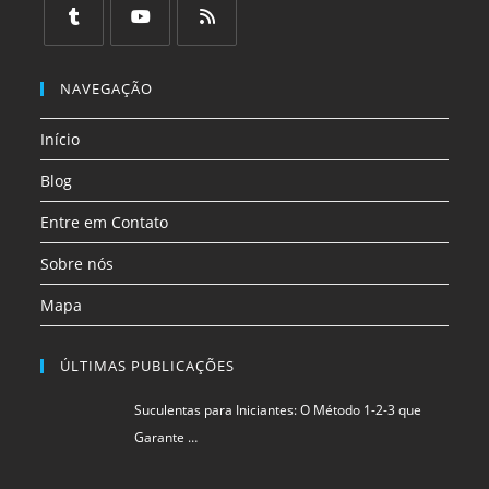
em
em
em
em
em
em
uma
uma
uma
uma
uma
uma
Abre
Abre
Abre
nova
nova
nova
nova
nova
nova
em
em
em
NAVEGAÇÃO
aba
aba
aba
aba
aba
aba
uma
uma
uma
Início
nova
nova
nova
aba
aba
aba
Blog
Entre em Contato
Sobre nós
Mapa
ÚLTIMAS PUBLICAÇÕES
Suculentas para Iniciantes: O Método 1-2-3 que
Garante …