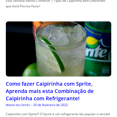
Esta Semana Vamos Conhecer 7 Tipos de Caipirinha Bem Diferentes
que Você Precisa Fazer!
Como fazer Caipirinha com Sprite,
Aprenda mais esta Combinação de
Caipirinha com Refrigerante!
20 de fevereiro de 2022
Mestre dos Drinks
|
Caipirinha com Sprite!? O Sprite é um refrigerante tão popular e versátil